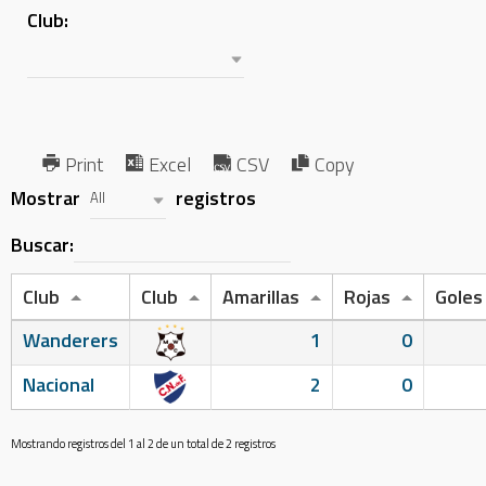
Club:
Print
Excel
CSV
Copy
Mostrar
registros
All
Buscar:
Club
Club
Amarillas
Rojas
Goles
Wanderers
1
0
Nacional
2
0
Mostrando registros del 1 al 2 de un total de 2 registros