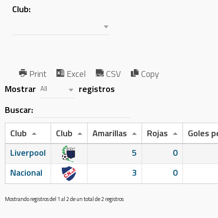
Club:
Print
Excel
CSV
Copy
Mostrar
registros
All
Buscar:
Club
Club
Amarillas
Rojas
Goles p
Liverpool
5
0
Nacional
3
0
Mostrando registros del 1 al 2 de un total de 2 registros