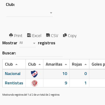
Club:
Print
Excel
CSV
Copy
Mostrar
registros
All
Buscar:
Club
Club
Amarillas
Rojas
Goles 
Nacional
10
0
Rentistas
9
1
Mostrando registros del 1 al 2 de un total de 2 registros