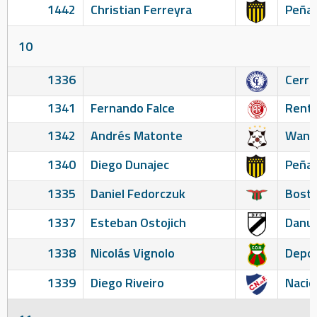
1442
Christian Ferreyra
Peñar
10
1336
Cerro
1341
Fernando Falce
Renti
1342
Andrés Matonte
Wand
1340
Diego Dunajec
Peñar
1335
Daniel Fedorczuk
Bosto
1337
Esteban Ostojich
Danu
1338
Nicolás Vignolo
Depor
1339
Diego Riveiro
Nacio