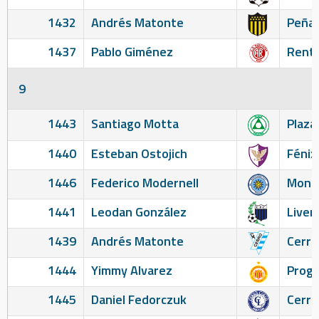
1432
Andrés Matonte
Peñar
1437
Pablo Giménez
Renti
9
1443
Santiago Motta
Plaza
1440
Esteban Ostojich
Fénix
1446
Federico Modernell
Monte
1441
Leodan González
Liver
1439
Andrés Matonte
Cerro
1444
Yimmy Alvarez
Prog
1445
Daniel Fedorczuk
Cerro