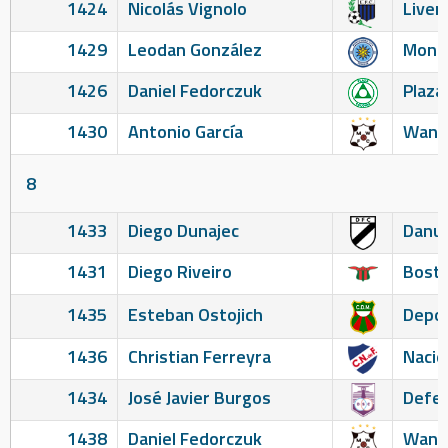
1424
Nicolás Vignolo
Liver
1429
Leodan González
Monte
1426
Daniel Fedorczuk
Plaza
1430
Antonio García
Wand
8
1433
Diego Dunajec
Danu
1431
Diego Riveiro
Bosto
1435
Esteban Ostojich
Depor
1436
Christian Ferreyra
Nacio
1434
José Javier Burgos
Defen
1438
Daniel Fedorczuk
Wand