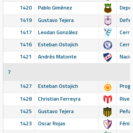
1420
Pablo Giménez
Depor
1419
Gustavo Tejera
Defen
1417
Leodan González
Cerro
1416
Esteban Ostojich
Cerro
1421
Andrés Matonte
Nacio
7
1427
Esteban Ostojich
Prog
1428
Christian Ferreyra
River
1425
Gustavo Tejera
Peñar
1423
Oscar Rojas
Fénix