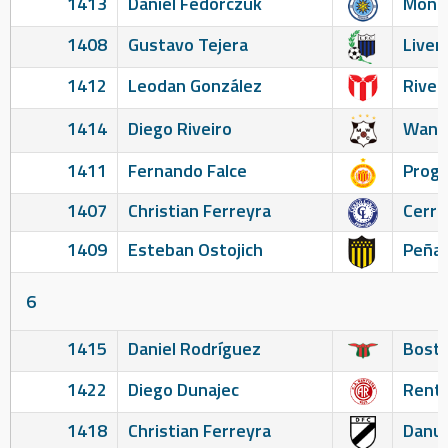
1413
Daniel Fedorczuk
Monte
1408
Gustavo Tejera
Liver
1412
Leodan González
River
1414
Diego Riveiro
Wand
1411
Fernando Falce
Prog
1407
Christian Ferreyra
Cerro
1409
Esteban Ostojich
Peñar
6
1415
Daniel Rodríguez
Bosto
1422
Diego Dunajec
Renti
1418
Christian Ferreyra
Danu