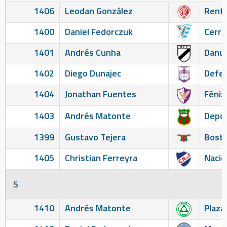
1406
Leodan González
Renti
1400
Daniel Fedorczuk
Cerro
1401
Andrés Cunha
Danu
1402
Diego Dunajec
Defen
1404
Jonathan Fuentes
Fénix
1403
Andrés Matonte
Depor
1399
Gustavo Tejera
Bosto
1405
Christian Ferreyra
Nacio
5
1410
Andrés Matonte
Plaza