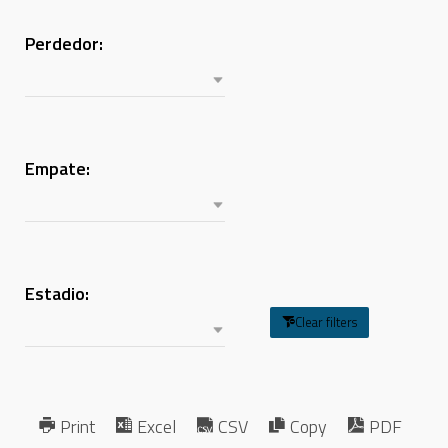
Perdedor:
Empate:
Estadio:
Clear filters
Print
Excel
CSV
Copy
PDF