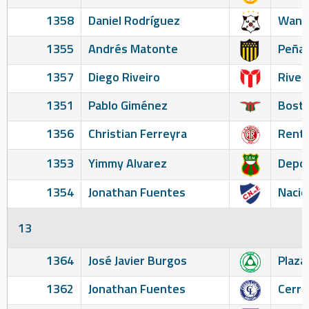
1358
Daniel Rodríguez
Wand
1355
Andrés Matonte
Peñar
1357
Diego Riveiro
River
1351
Pablo Giménez
Bosto
1356
Christian Ferreyra
Renti
1353
Yimmy Alvarez
Depor
1354
Jonathan Fuentes
Nacio
13
1364
José Javier Burgos
Plaza
1362
Jonathan Fuentes
Cerro