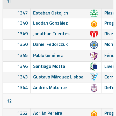
11
1347
Esteban Ostojich
Plaza
1348
Leodan González
Prog
1349
Jonathan Fuentes
River
1350
Daniel Fedorczuk
Monte
1345
Pablo Giménez
Fénix
1346
Santiago Motta
Liver
1343
Gustavo Márquez Lisboa
Cerro
1344
Andrés Matonte
Defen
12
1352
Adrián Pereira
Prog