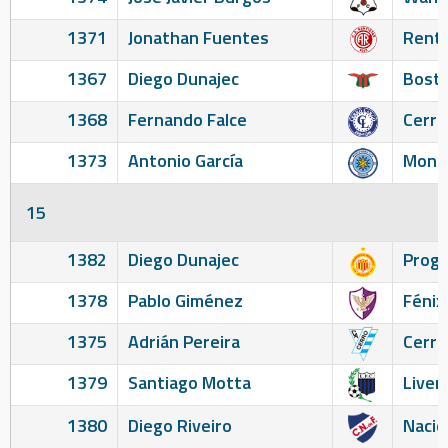
1371
Jonathan Fuentes
Renti
1367
Diego Dunajec
Bosto
1368
Fernando Falce
Cerro
1373
Antonio García
Monte
15
1382
Diego Dunajec
Prog
1378
Pablo Giménez
Fénix
1375
Adrián Pereira
Cerro
1379
Santiago Motta
Liver
1380
Diego Riveiro
Nacio