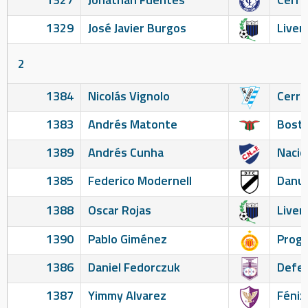
1329
José Javier Burgos
Liver
2
1384
Nicolás Vignolo
Cerro
1383
Andrés Matonte
Bosto
1389
Andrés Cunha
Nacio
1385
Federico Modernell
Danu
1388
Oscar Rojas
Liver
1390
Pablo Giménez
Prog
1386
Daniel Fedorczuk
Defen
1387
Yimmy Alvarez
Fénix