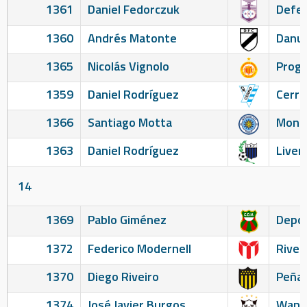
1361
Daniel Fedorczuk
Defen
1360
Andrés Matonte
Danu
1365
Nicolás Vignolo
Prog
1359
Daniel Rodríguez
Cerro
1366
Santiago Motta
Monte
1363
Daniel Rodríguez
Liver
14
1369
Pablo Giménez
Depor
1372
Federico Modernell
River
1370
Diego Riveiro
Peñar
1374
José Javier Burgos
Wand