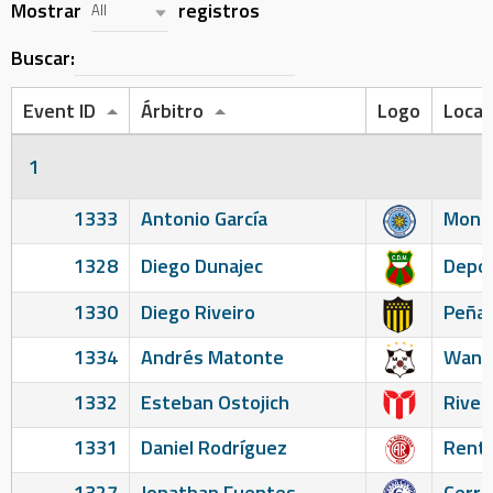
Mostrar
registros
All
Buscar:
Event ID
Árbitro
Logo
Local
1
1333
Antonio García
Monte
1328
Diego Dunajec
Depor
1330
Diego Riveiro
Peñar
1334
Andrés Matonte
Wand
1332
Esteban Ostojich
River
1331
Daniel Rodríguez
Renti
1327
Jonathan Fuentes
Cerro