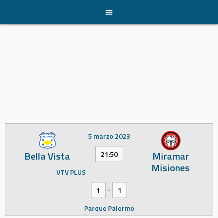
Skip
to
content
5 marzo 2023
Bella Vista
Miramar
21:50
Misiones
VTV PLUS
-
1
1
Parque Palermo