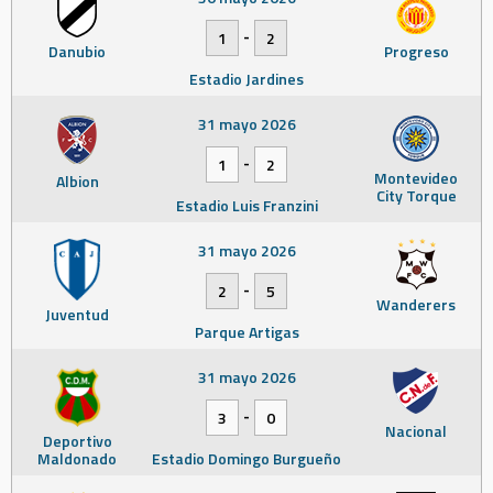
-
1
2
Danubio
Progreso
Estadio Jardines
31 mayo 2026
-
1
2
Montevideo
Albion
City Torque
Estadio Luis Franzini
31 mayo 2026
-
2
5
Wanderers
Juventud
Parque Artigas
31 mayo 2026
-
3
0
Nacional
Deportivo
Maldonado
Estadio Domingo Burgueño