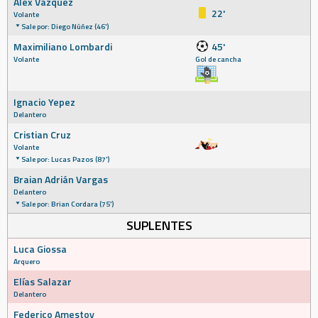
Alex Vázquez
22'
Volante
Sale por: Diego Núñez (46')
Maximiliano Lombardi
45'
Volante
Gol de cancha
Ignacio Yepez
Delantero
Cristian Cruz
Volante
Sale por: Lucas Pazos (87')
Braian Adrián Vargas
Delantero
Sale por: Brian Cordara (75')
SUPLENTES
Luca Giossa
Arquero
Elías Salazar
Delantero
Federico Amestoy