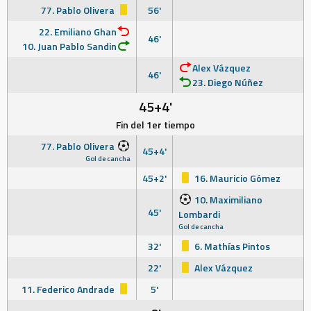
77. Pablo Olivera
56'
22. Emiliano Ghan
46'
10. Juan Pablo Sandin
Alex Vázquez
46'
23. Diego Núñez
45+4'
Fin del 1er tiempo
77. Pablo Olivera
45+4'
Gol de cancha
45+2'
16. Mauricio Gómez
10. Maximiliano
45'
Lombardi
Gol de cancha
32'
6. Mathías Pintos
22'
Alex Vázquez
11. Federico Andrade
5'