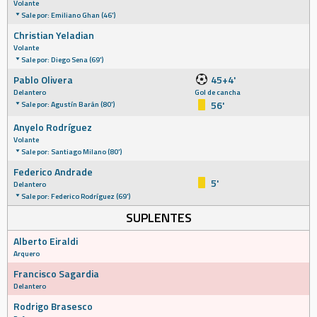
Volante
Sale por: Emiliano Ghan (46')
Christian Yeladian
Volante
Sale por: Diego Sena (69')
Pablo Olivera
45+4'
Delantero
Gol de cancha
56'
Sale por: Agustín Barán (80')
Anyelo Rodríguez
Volante
Sale por: Santiago Milano (80')
Federico Andrade
5'
Delantero
Sale por: Federico Rodríguez (69')
SUPLENTES
Alberto Eiraldi
Arquero
Francisco Sagardia
Delantero
Rodrigo Brasesco