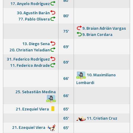
80'
17. Anyelo Rodríguez
30. Agustín Barán
80'
77. Pablo Olivera
9. Braian Adrián Vargas
75'
9. Brian Cordara
13. Diego Sena
69'
20. Christian Yeladian
31. Federico Rodríguez
69'
11. Federico Andrade
10. Maximiliano
66'
Lombardi
25. Sebastián Medina
66'
21. Ezequiel Viera
65'
65'
11. Cristian Cruz
21. Ezequiel Viera
65'