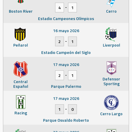
-
4
1
Boston River
Cerro
Estadio Campeones Olímpicos
16 mayo 2026
-
2
1
Peñarol
Liverpool
Estadio Campeón del Siglo
17 mayo 2026
-
2
1
Defensor
Central
Sporting
Español
Parque Palermo
17 mayo 2026
-
1
0
Racing
Cerro Largo
Parque Osvaldo Roberto