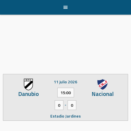
Skip
to
content
11 julio 2026
Danubio
Nacional
15:00
-
0
0
Estadio Jardines