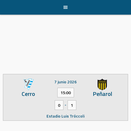
Skip
to
content
7 junio 2026
Cerro
Peñarol
15:00
-
0
1
Estadio Luis Tróccoli