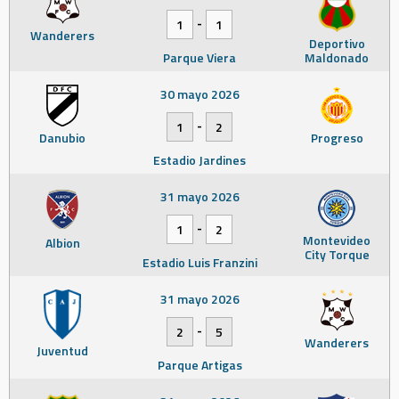
-
1
1
Wanderers
Deportivo
Parque Viera
Maldonado
30 mayo 2026
-
1
2
Danubio
Progreso
Estadio Jardines
31 mayo 2026
-
1
2
Montevideo
Albion
City Torque
Estadio Luis Franzini
31 mayo 2026
-
2
5
Wanderers
Juventud
Parque Artigas