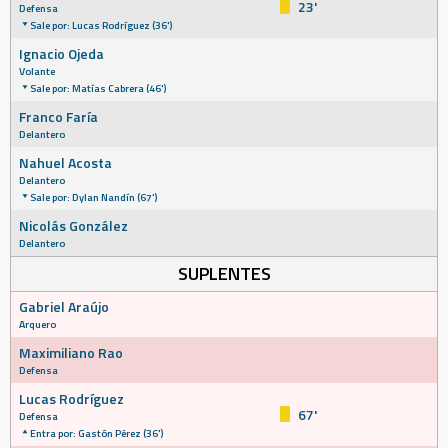
23'
Defensa
Sale por: Lucas Rodríguez (36')
Ignacio Ojeda
Volante
Sale por: Matías Cabrera (46')
Franco Faría
Delantero
Nahuel Acosta
Delantero
Sale por: Dylan Nandín (67')
Nicolás González
Delantero
SUPLENTES
Gabriel Araújo
Arquero
Maximiliano Rao
Defensa
Lucas Rodríguez
67'
Defensa
Entra por: Gastón Pérez (36')