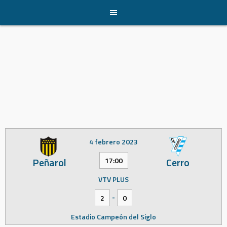
Skip
to
content
4 febrero 2023
Peñarol
Cerro
17:00
VTV PLUS
-
2
0
Estadio Campeón del Siglo