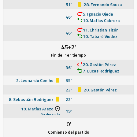
51'
28. Fernando Souza
5. Ignacio Ojeda
46'
10. Matías Cabrera
11. Christian Tizón
46'
10. Tabaré Viudez
45+2'
Fin del 1er tiempo
20. Gastón Pérez
36'
7. Lucas Rodríguez
2. Leonardo Coelho
35'
23'
20. Gastón Pérez
8. Sebastián Rodríguez
22'
19. Matías Arezo
19'
Gol de cancha
0'
Comienzo del partido