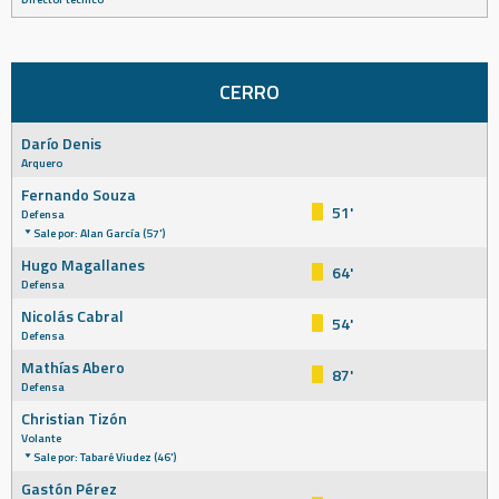
CERRO
Darío Denis
Arquero
Fernando Souza
51'
Defensa
Sale por: Alan García (57')
Hugo Magallanes
64'
Defensa
Nicolás Cabral
54'
Defensa
Mathías Abero
87'
Defensa
Christian Tizón
Volante
Sale por: Tabaré Viudez (46')
Gastón Pérez