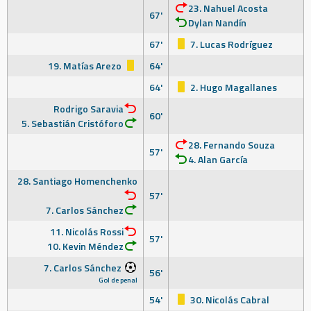
23. Nahuel Acosta
67'
Dylan Nandín
67'
7. Lucas Rodríguez
19. Matías Arezo
64'
64'
2. Hugo Magallanes
Rodrigo Saravia
60'
5. Sebastián Cristóforo
28. Fernando Souza
57'
4. Alan García
28. Santiago Homenchenko
57'
7. Carlos Sánchez
11. Nicolás Rossi
57'
10. Kevin Méndez
7. Carlos Sánchez
56'
Gol de penal
54'
30. Nicolás Cabral