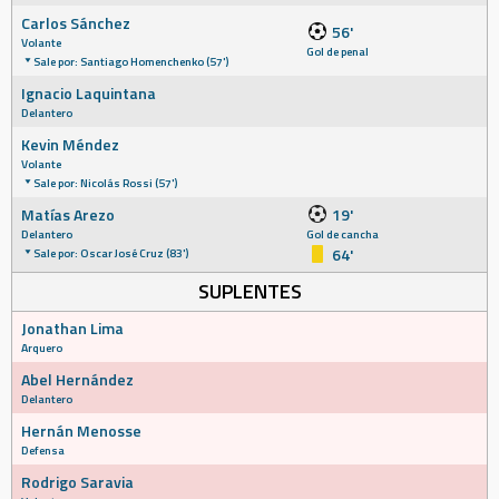
Carlos Sánchez
56'
Volante
Gol de penal
Sale por: Santiago Homenchenko (57')
Ignacio Laquintana
Delantero
Kevin Méndez
Volante
Sale por: Nicolás Rossi (57')
Matías Arezo
19'
Delantero
Gol de cancha
64'
Sale por: Oscar José Cruz (83')
SUPLENTES
Jonathan Lima
Arquero
Abel Hernández
Delantero
Hernán Menosse
Defensa
Rodrigo Saravia