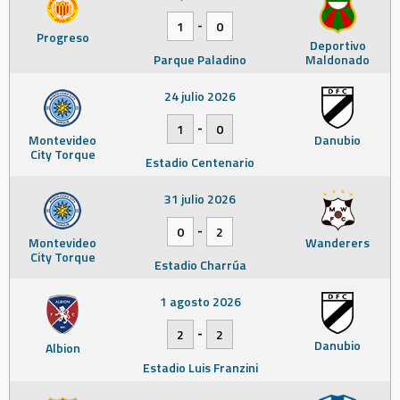
-
1
0
Progreso
Deportivo
Parque Paladino
Maldonado
24 julio 2026
-
1
0
Montevideo
Danubio
City Torque
Estadio Centenario
31 julio 2026
-
0
2
Montevideo
Wanderers
City Torque
Estadio Charrúa
1 agosto 2026
-
2
2
Danubio
Albion
Estadio Luis Franzini