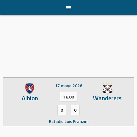
Skip
to
content
17 mayo 2026
Albion
Wanderers
18:00
-
0
0
Estadio Luis Franzini