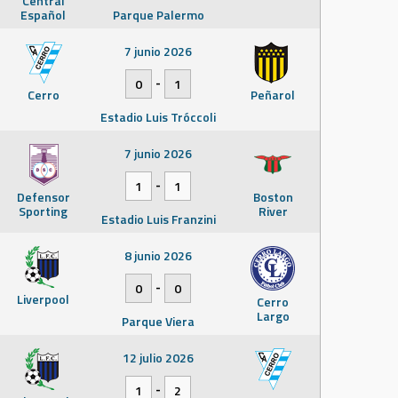
Central
Español
Parque Palermo
7 junio 2026
-
0
1
Cerro
Peñarol
Estadio Luis Tróccoli
7 junio 2026
-
1
1
Defensor
Boston
Sporting
River
Estadio Luis Franzini
8 junio 2026
-
0
0
Liverpool
Cerro
Largo
Parque Viera
12 julio 2026
-
1
2