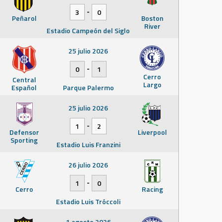
-
3
0
Peñarol
Boston
River
Estadio Campeón del Siglo
25 julio 2026
-
0
1
Cerro
Central
Largo
Español
Parque Palermo
25 julio 2026
-
1
2
Defensor
Liverpool
Sporting
Estadio Luis Franzini
26 julio 2026
-
1
0
Cerro
Racing
Estadio Luis Tróccoli
1 agosto 2026