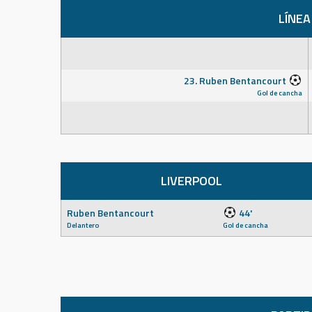
LÍNEA
23. Ruben Bentancourt
Gol de cancha
LIVERPOOL
Ruben Bentancourt
44'
Delantero
Gol de cancha