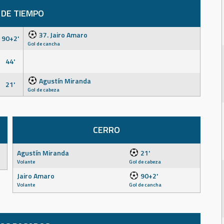
 DE TIEMPO
37. Jairo Amaro
90+2'
Gol de cancha
44'
Agustín Miranda
21'
Gol de cabeza
CERRO
Agustín Miranda
21'
Volante
Gol de cabeza
Jairo Amaro
90+2'
Volante
Gol de cancha