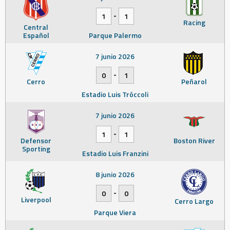
-
1
1
Racing
Central
Español
Parque Palermo
7 junio 2026
-
0
1
Cerro
Peñarol
Estadio Luis Tróccoli
7 junio 2026
-
1
1
Defensor
Boston River
Sporting
Estadio Luis Franzini
8 junio 2026
-
0
0
Liverpool
Cerro Largo
Parque Viera