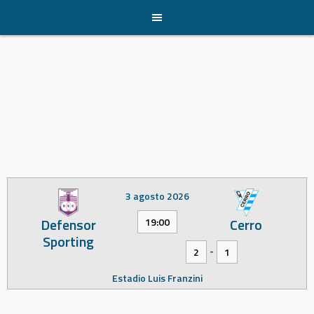
Skip
to
content
3 agosto 2026
Defensor
Cerro
19:00
Sporting
-
2
1
Estadio Luis Franzini