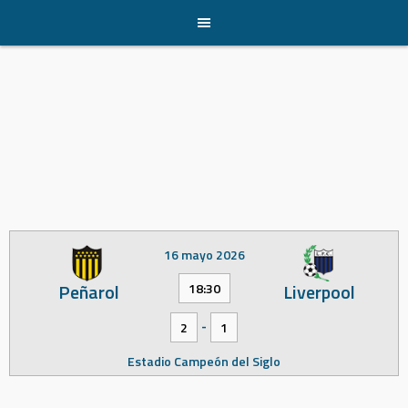
Skip
to
content
16 mayo 2026
Peñarol
Liverpool
18:30
-
2
1
Estadio Campeón del Siglo