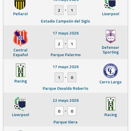
-
2
1
Peñarol
Liverpool
Estadio Campeón del Siglo
17 mayo 2026
-
2
1
Defensor
Central
Sporting
Español
Parque Palermo
17 mayo 2026
-
1
0
Racing
Cerro Largo
Parque Osvaldo Roberto
22 mayo 2026
-
0
0
Liverpool
Racing
Parque Viera