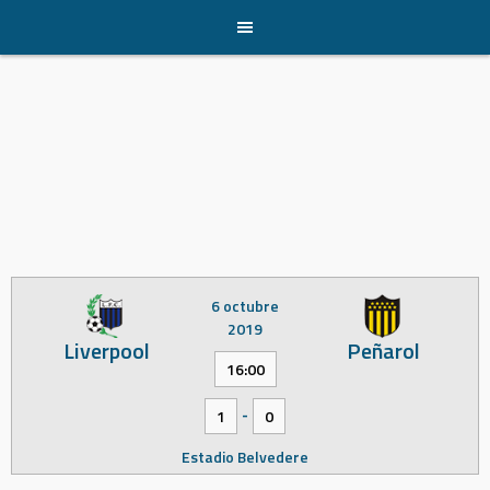
Skip
to
content
6 octubre
2019
Liverpool
Peñarol
16:00
-
1
0
Estadio Belvedere