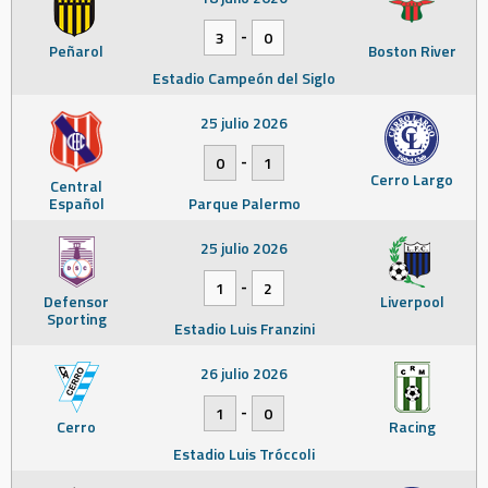
-
3
0
Peñarol
Boston River
Estadio Campeón del Siglo
25 julio 2026
-
0
1
Cerro Largo
Central
Español
Parque Palermo
25 julio 2026
-
1
2
Defensor
Liverpool
Sporting
Estadio Luis Franzini
26 julio 2026
-
1
0
Cerro
Racing
Estadio Luis Tróccoli