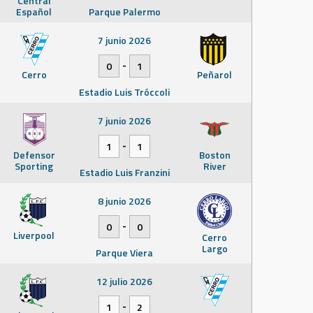
Central
Español
Parque Palermo
7 junio 2026
-
0
1
Cerro
Peñarol
Estadio Luis Tróccoli
7 junio 2026
-
1
1
Defensor
Boston
Sporting
River
Estadio Luis Franzini
8 junio 2026
-
0
0
Liverpool
Cerro
Largo
Parque Viera
12 julio 2026
-
1
2