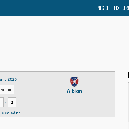
INICIO
FIXTUR
junio 2026
Albion
10:00
-
1
2
ue Paladino