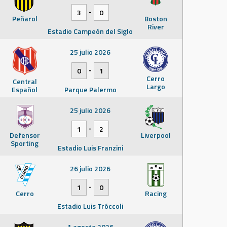
-
3
0
Peñarol
Boston
River
Estadio Campeón del Siglo
25 julio 2026
-
0
1
Cerro
Central
Largo
Español
Parque Palermo
25 julio 2026
-
1
2
Defensor
Liverpool
Sporting
Estadio Luis Franzini
26 julio 2026
-
1
0
Cerro
Racing
Estadio Luis Tróccoli
1 agosto 2026