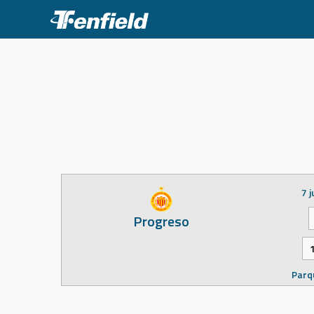
Skip
to
content
7 
Progreso
Parq