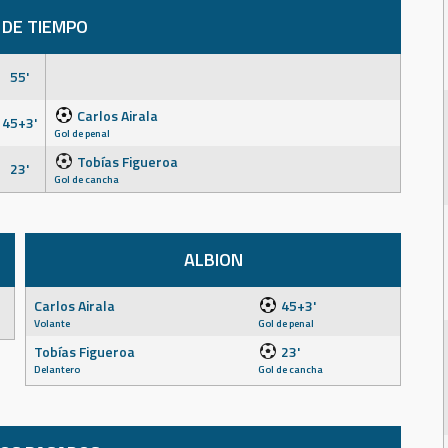
 DE TIEMPO
55'
Carlos Airala
45+3'
Gol de penal
Tobías Figueroa
23'
Gol de cancha
ALBION
Carlos Airala
45+3'
Volante
Gol de penal
Tobías Figueroa
23'
Delantero
Gol de cancha