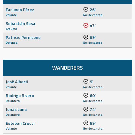
Facundo Pérez
26'
Volante
Gol de cancha
Sebastián Sosa
47'
Arquero
Patricio Pernicone
69'
Defensa
Gol de cabeza
WANDERERS
José Alberti
9'
Volante
Gol de cancha
Rodrigo Rivero
60'
Delantero
Gol de cancha
Jonás Luna
74'
Delantero
Gol de cancha
Esteban Crucci
89'
Volante
Gol de cancha