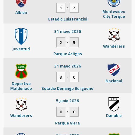
-
1
2
Montevideo
Albion
City Torque
Estadio Luis Franzini
31 mayo 2026
-
2
5
Wanderers
Juventud
Parque Artigas
31 mayo 2026
-
3
0
Nacional
Deportivo
Maldonado
Estadio Domingo Burgueño
5 junio 2026
-
0
0
Wanderers
Danubio
Parque Viera