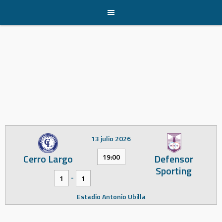
Skip
to
content
13 julio 2026
Cerro Largo
Defensor
19:00
Sporting
-
1
1
Estadio Antonio Ubilla