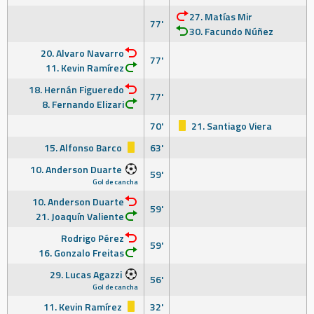
27. Matías Mir
77'
30. Facundo Núñez
20. Alvaro Navarro
77'
11. Kevin Ramírez
18. Hernán Figueredo
77'
8. Fernando Elizari
70'
21. Santiago Viera
15. Alfonso Barco
63'
10. Anderson Duarte
59'
Gol de cancha
10. Anderson Duarte
59'
21. Joaquín Valiente
Rodrigo Pérez
59'
16. Gonzalo Freitas
29. Lucas Agazzi
56'
Gol de cancha
11. Kevin Ramírez
32'