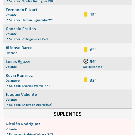
Sale por: Nicolás Rodríguez (90')
Fernando Elizari
15'
Volante
Sale por: Hernán Figueredo (77')
Gonzalo Freitas
Volante
Sale por: Rodrigo Pérez (59')
Alfonso Barco
63'
Defensa
Lucas Agazzi
56'
Volante
Gol de cancha
Kevin Ramírez
32'
Delantero
Sale por: Alvaro Navarro (77')
Joaquín Valiente
Volante
Sale por: Anderson Duarte (59')
SUPLENTES
Nicolás Rodríguez
Volante
Entra por: Rodrigo Cabrera (90')