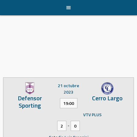
Skip
to
content
21 octubre
2023
Defensor
Cerro Largo
19:00
Sporting
VTV PLUS
-
2
0