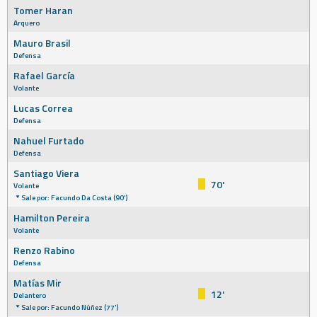
Tomer Haran
Arquero
Mauro Brasil
Defensa
Rafael García
Volante
Lucas Correa
Defensa
Nahuel Furtado
Defensa
Santiago Viera
70'
Volante
Sale por: Facundo Da Costa (90')
Hamilton Pereira
Volante
Renzo Rabino
Defensa
Matías Mir
12'
Delantero
Sale por: Facundo Núñez (77')