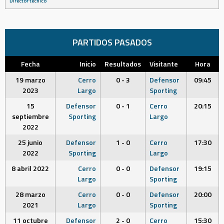
Director técnico
PARTIDOS PASADOS
Fecha
Inicio
Resultados
Visitante
Hora
19 marzo
Cerro
0 - 3
Defensor
09:45
2023
Largo
Sporting
15
Defensor
0 - 1
Cerro
20:15
septiembre
Sporting
Largo
2022
25 junio
Defensor
1 - 0
Cerro
17:30
2022
Sporting
Largo
8 abril 2022
Cerro
0 - 0
Defensor
19:15
Largo
Sporting
28 marzo
Cerro
0 - 0
Defensor
20:00
2021
Largo
Sporting
11 octubre
Defensor
2 - 0
Cerro
15:30