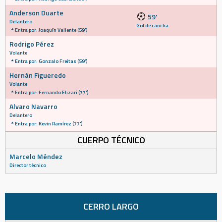
Anderson Duarte
59'
Delantero
Gol de cancha
Entra por: Joaquín Valiente (59')
Rodrigo Pérez
Volante
Entra por: Gonzalo Freitas (59')
Hernán Figueredo
Volante
Entra por: Fernando Elizari (77')
Alvaro Navarro
Delantero
Entra por: Kevin Ramírez (77')
CUERPO TÉCNICO
Marcelo Méndez
Director técnico
CERRO LARGO