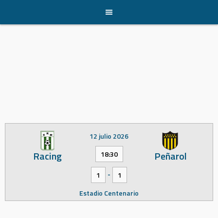
Skip
to
content
12 julio 2026
Racing
Peñarol
18:30
-
1
1
Estadio Centenario