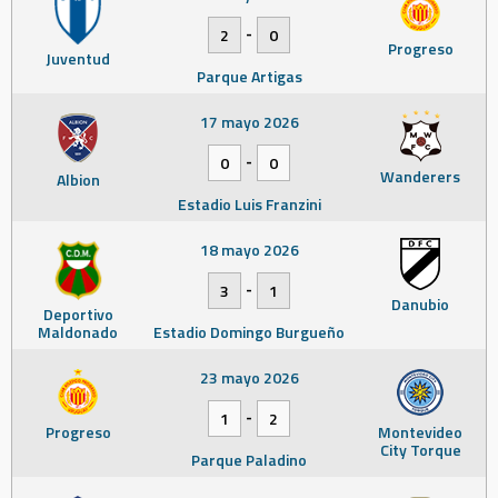
-
2
0
Progreso
Juventud
Parque Artigas
17 mayo 2026
-
0
0
Wanderers
Albion
Estadio Luis Franzini
18 mayo 2026
-
3
1
Danubio
Deportivo
Maldonado
Estadio Domingo Burgueño
23 mayo 2026
-
1
2
Progreso
Montevideo
City Torque
Parque Paladino