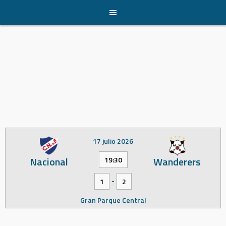
Skip
to
content
17 julio 2026
Nacional
Wanderers
19:30
-
1
2
Gran Parque Central