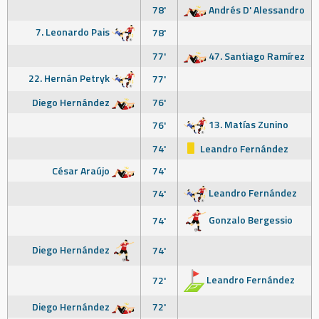
78'
Andrés D' Alessandro
7. Leonardo Pais
78'
77'
47. Santiago Ramírez
22. Hernán Petryk
77'
Diego Hernández
76'
13. Matías Zunino
76'
74'
Leandro Fernández
César Araújo
74'
Leandro Fernández
74'
Gonzalo Bergessio
74'
Diego Hernández
74'
Leandro Fernández
72'
Diego Hernández
72'