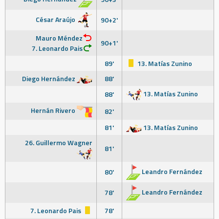
César Araújo
90+2'
Mauro Méndez
90+1'
7. Leonardo Pais
89'
13. Matías Zunino
Diego Hernández
88'
13. Matías Zunino
88'
Hernán Rivero
82'
81'
13. Matías Zunino
26. Guillermo Wagner
81'
Leandro Fernández
80'
Leandro Fernández
78'
7. Leonardo Pais
78'