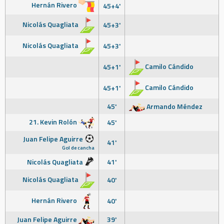
Hernán Rivero
45+4'
Nicolás Quagliata
45+3'
Nicolás Quagliata
45+3'
Camilo Cándido
45+1'
Camilo Cándido
45+1'
45'
Armando Méndez
21. Kevin Rolón
45'
Juan Felipe Aguirre
41'
Gol de cancha
Nicolás Quagliata
41'
Nicolás Quagliata
40'
Hernán Rivero
40'
Juan Felipe Aguirre
39'