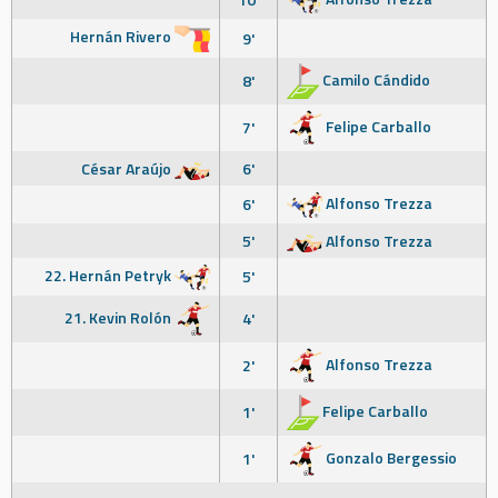
Hernán Rivero
9'
Camilo Cándido
8'
Felipe Carballo
7'
César Araújo
6'
Alfonso Trezza
6'
5'
Alfonso Trezza
22. Hernán Petryk
5'
21. Kevin Rolón
4'
Alfonso Trezza
2'
Felipe Carballo
1'
Gonzalo Bergessio
1'