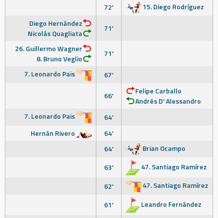
15. Diego Rodríguez
72'
Diego Hernández
71'
Nicolás Quagliata
26. Guillermo Wagner
71'
8. Bruno Veglio
7. Leonardo Pais
67'
Felipe Carballo
66'
Andrés D' Alessandro
7. Leonardo Pais
64'
Hernán Rivero
64'
Brian Ocampo
64'
47. Santiago Ramírez
63'
47. Santiago Ramírez
62'
Leandro Fernández
61'