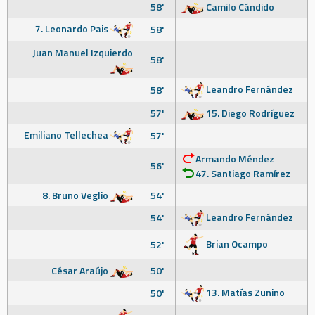
58'
Camilo Cándido
7. Leonardo Pais
58'
Juan Manuel Izquierdo
58'
Leandro Fernández
58'
57'
15. Diego Rodríguez
Emiliano Tellechea
57'
Armando Méndez
56'
47. Santiago Ramírez
8. Bruno Veglio
54'
Leandro Fernández
54'
Brian Ocampo
52'
César Araújo
50'
13. Matías Zunino
50'