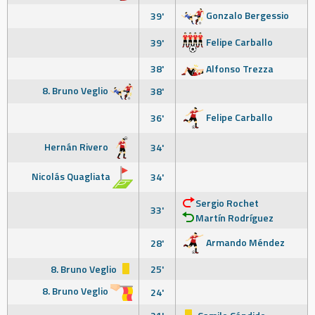
Gonzalo Bergessio
39'
Felipe Carballo
39'
38'
Alfonso Trezza
8. Bruno Veglio
38'
Felipe Carballo
36'
Hernán Rivero
34'
Nicolás Quagliata
34'
Sergio Rochet
33'
Martín Rodríguez
Armando Méndez
28'
8. Bruno Veglio
25'
8. Bruno Veglio
24'