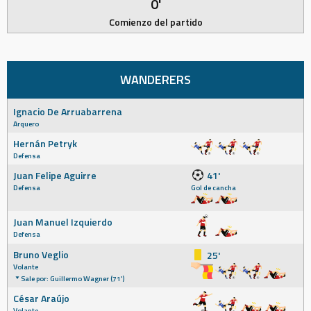
0'
Comienzo del partido
WANDERERS
Ignacio De Arruabarrena
Arquero
Hernán Petryk
Defensa
Juan Felipe Aguirre
41'
Defensa
Gol de cancha
Juan Manuel Izquierdo
Defensa
Bruno Veglio
25'
Volante
Sale por: Guillermo Wagner (71')
César Araújo
Volante