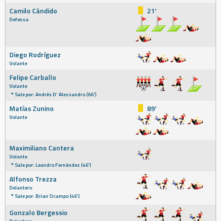
Camilo Cándido
21'
Defensa
Diego Rodríguez
Volante
Felipe Carballo
Volante
Sale por: Andrés D’ Alessandro (66')
Matías Zunino
89'
Volante
Maximiliano Cantera
Volante
Sale por: Leandro Fernández (46')
Alfonso Trezza
Delantero
Sale por: Brian Ocampo (46')
Gonzalo Bergessio