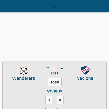
Skip
to
content
21 octubre
2021
Wanderers
Nacional
20:30
VTV PLUS
-
1
0