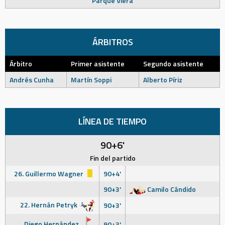
Parque Viera
ÁRBITROS
Árbitro
Primer asistente
Segundo asistente
Andrés Cunha
Martín Soppi
Alberto Píriz
LÍNEA DE TIEMPO
90+6'
Fin del partido
26. Guillermo Wagner
90+4'
90+3'
Camilo Cándido
22. Hernán Petryk
90+3'
Diego Hernández
90+3'