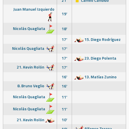
21'
Camilo Cándido
Juan Manuel Izquierdo
19'
Nicolás Quagliata
18'
17'
15. Diego Rodríguez
Nicolás Quagliata
17'
17'
23. Diego Polenta
21. Kevin Rolón
17'
16'
13. Matías Zunino
8. Bruno Veglio
16'
Nicolás Quagliata
11'
Nicolás Quagliata
11'
21. Kevin Rolón
10'
Alfonso Trezza
10'