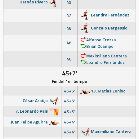
Hernán Rivero
49'
Leandro Fernández
47'
Gonzalo Bergessio
46'
Alfonso Trezza
46'
Brian Ocampo
Maximiliano Cantera
46'
Leandro Fernández
45+7'
Fin del 1er tiempo
45+6'
13. Matías Zunino
César Araújo
45+6'
7. Leonardo Pais
45+5'
Juan Felipe Aguirre
45+4'
Maximiliano Cantera
45+4'