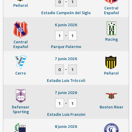
-
0
1
Peñarol
Central
Estadio Campeón del Siglo
Español
6 junio 2026
-
1
1
Racing
Central
Español
Parque Palermo
7 junio 2026
-
0
1
Cerro
Peñarol
Estadio Luis Tróccoli
7 junio 2026
-
1
1
Defensor
Boston River
Sporting
Estadio Luis Franzini
8 junio 2026