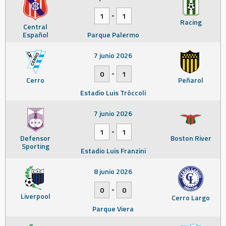
-
1
1
Racing
Central
Español
Parque Palermo
7 junio 2026
-
0
1
Cerro
Peñarol
Estadio Luis Tróccoli
7 junio 2026
-
1
1
Defensor
Boston River
Sporting
Estadio Luis Franzini
8 junio 2026
-
0
0
Liverpool
Cerro Largo
Parque Viera