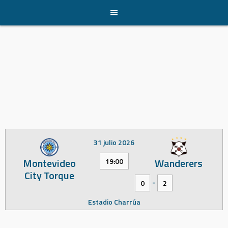
Skip
to
content
31 julio 2026
Montevideo
Wanderers
19:00
City Torque
-
0
2
Estadio Charrúa