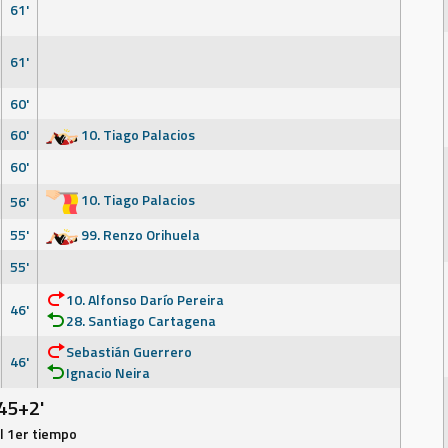
61'
61'
60'
60'
10. Tiago Palacios
60'
10. Tiago Palacios
56'
55'
99. Renzo Orihuela
55'
10. Alfonso Darío Pereira
46'
28. Santiago Cartagena
Sebastián Guerrero
46'
Ignacio Neira
45+2'
el 1er tiempo