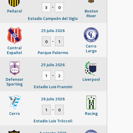
-
3
0
Peñarol
Boston
River
Estadio Campeón del Siglo
25 julio 2026
-
0
1
Cerro
Central
Largo
Español
Parque Palermo
25 julio 2026
-
1
2
Defensor
Liverpool
Sporting
Estadio Luis Franzini
26 julio 2026
-
1
0
Cerro
Racing
Estadio Luis Tróccoli
1 agosto 2026