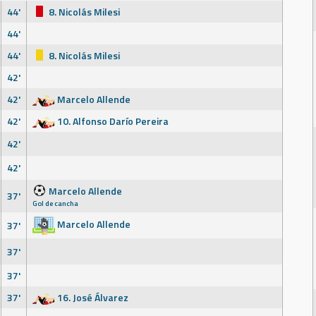
44'
8. Nicolás Milesi
44'
44'
8. Nicolás Milesi
42'
42'
Marcelo Allende
42'
10. Alfonso Darío Pereira
42'
42'
Marcelo Allende
37'
Gol de cancha
Marcelo Allende
37'
37'
37'
37'
16. José Álvarez