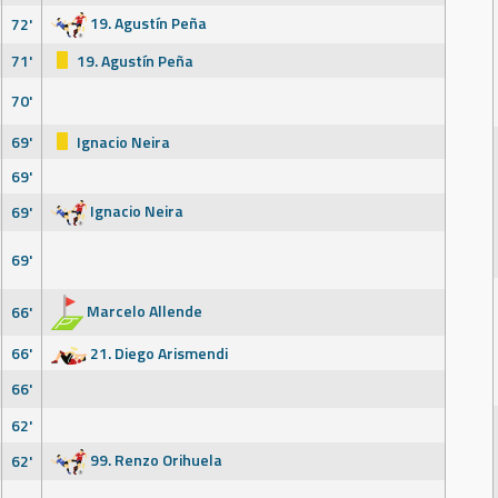
19. Agustín Peña
72'
71'
19. Agustín Peña
70'
69'
Ignacio Neira
69'
Ignacio Neira
69'
69'
Marcelo Allende
66'
66'
21. Diego Arismendi
66'
62'
99. Renzo Orihuela
62'