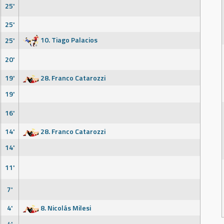
25'
25'
10. Tiago Palacios
25'
20'
19'
28. Franco Catarozzi
19'
16'
14'
28. Franco Catarozzi
14'
11'
7'
4'
8. Nicolás Milesi
4'