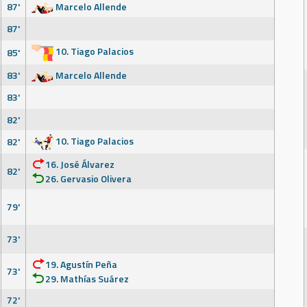
87'
Marcelo Allende
87'
10. Tiago Palacios
85'
83'
Marcelo Allende
83'
82'
10. Tiago Palacios
82'
16. José Álvarez
82'
26. Gervasio Olivera
79'
73'
19. Agustín Peña
73'
29. Mathías Suárez
72'