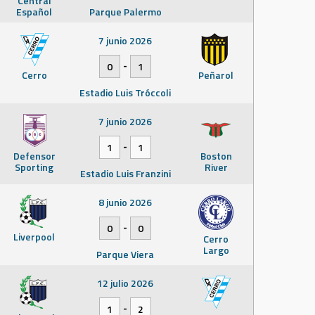
Central
Español
Parque Palermo
7 junio 2026
-
0
1
Cerro
Peñarol
Estadio Luis Tróccoli
7 junio 2026
-
1
1
Defensor
Boston
Sporting
River
Estadio Luis Franzini
8 junio 2026
-
0
0
Liverpool
Cerro
Largo
Parque Viera
12 julio 2026
-
1
2