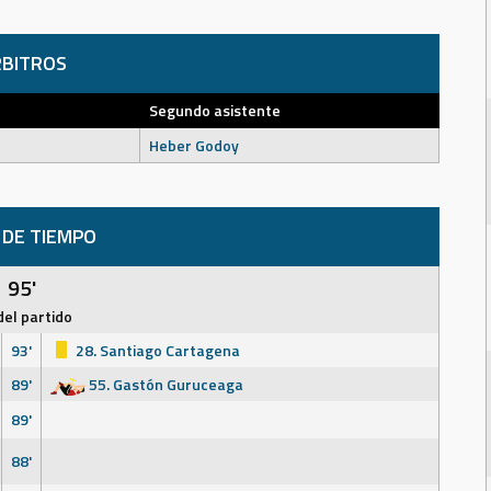
BITROS
Segundo asistente
Heber Godoy
 DE TIEMPO
95'
del partido
93'
28. Santiago Cartagena
89'
55. Gastón Guruceaga
89'
88'