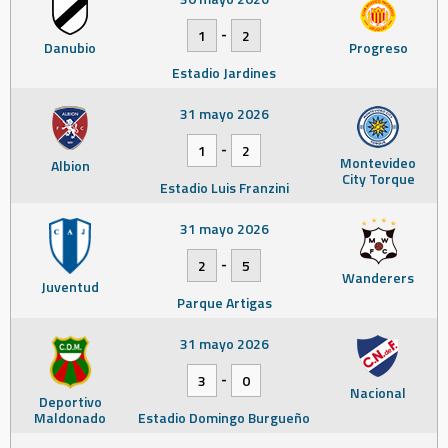
-
1
2
Danubio
Progreso
Estadio Jardines
31 mayo 2026
-
1
2
Montevideo
Albion
City Torque
Estadio Luis Franzini
31 mayo 2026
-
2
5
Wanderers
Juventud
Parque Artigas
31 mayo 2026
-
3
0
Nacional
Deportivo
Maldonado
Estadio Domingo Burgueño