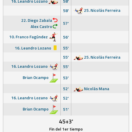
16. Leandro Lozano
58'
25. Nicolás Ferreira
58'
22. Diego Zabala
57'
Alex Castro
10. Franco Fagúndez
56'
16. Leandro Lozano
55'
55'
25. Nicolás Ferreira
16. Leandro Lozano
55'
Brian Ocampo
53'
52'
Nicolás Mana
16. Leandro Lozano
52'
Brian Ocampo
51'
45+3'
Fin del 1er tiempo