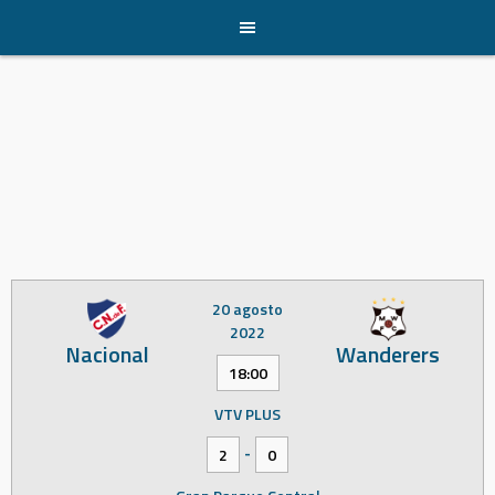
Skip
to
content
20 agosto
2022
Nacional
Wanderers
18:00
VTV PLUS
-
2
0