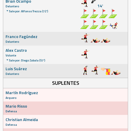
Brian Ocampo
14'
Delantero
Sale por: Alfonso Trezza (72')
Franco Fagúndez
Delantero
Alex Castro
Volante
Sale por: Diego Zabala (57')
Luis Suárez
Delantero
SUPLENTES
Martín Rodríguez
Arquero
Mario Risso
Defensa
Christian Almeida
Defensa