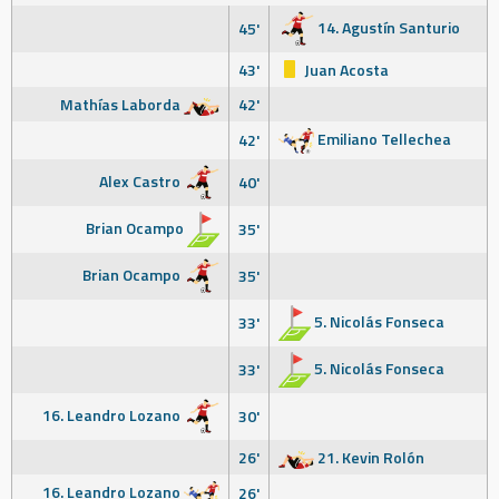
14. Agustín Santurio
45'
43'
Juan Acosta
Mathías Laborda
42'
Emiliano Tellechea
42'
Alex Castro
40'
Brian Ocampo
35'
Brian Ocampo
35'
5. Nicolás Fonseca
33'
5. Nicolás Fonseca
33'
16. Leandro Lozano
30'
26'
21. Kevin Rolón
16. Leandro Lozano
26'