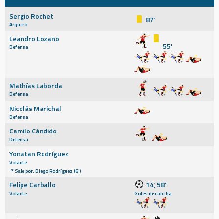
Sergio Rochet
87'
Arquero
Leandro Lozano
55'
Defensa
Mathías Laborda
Defensa
Nicolás Marichal
Defensa
Camilo Cándido
Defensa
Yonatan Rodríguez
Volante
Sale por: Diego Rodríguez (6')
Felipe Carballo
14', 58'
Volante
Goles de cancha