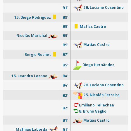
28. Luciano Cosentino
91'
15. Diego Rodríguez
89'
89'
Matías Castro
Nicolás Marichal
89'
Matías Castro
89'
Sergio Rochet
87'
Diego Hernández
85'
16. Leandro Lozano
84'
28. Luciano Cosentino
84'
25. Nicolás Ferreira
82'
Emiliano Tellechea
82'
8. Bruno Veglio
81'
Matías Castro
Mathías Laborda
81'