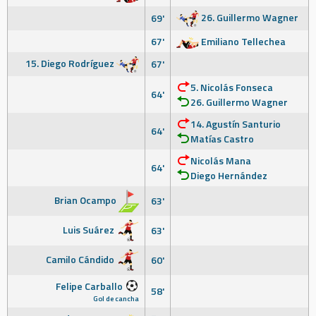
26. Guillermo Wagner
69'
67'
Emiliano Tellechea
15. Diego Rodríguez
67'
5. Nicolás Fonseca
64'
26. Guillermo Wagner
14. Agustín Santurio
64'
Matías Castro
Nicolás Mana
64'
Diego Hernández
Brian Ocampo
63'
Luis Suárez
63'
Camilo Cándido
60'
Felipe Carballo
58'
Gol de cancha