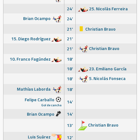
24'
25. Nicolás Ferreira
Brian Ocampo
24'
21'
Christian Bravo
15. Diego Rodríguez
21'
Christian Bravo
21'
10. Franco Fagúndez
18'
18'
23. Emiliano García
5. Nicolás Fonseca
18'
Mathías Laborda
18'
Felipe Carballo
14'
Gol de cancha
Brian Ocampo
14'
Christian Bravo
13'
Luis Suárez
12'