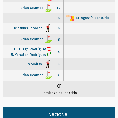
Brian Ocampo
12'
14. Agustín Santurio
9'
Mathías Laborda
9'
Brian Ocampo
8'
15. Diego Rodríguez
6'
5. Yonatan Rodríguez
Luis Suárez
4'
Brian Ocampo
2'
0'
Comienzo del partido
NACIONAL