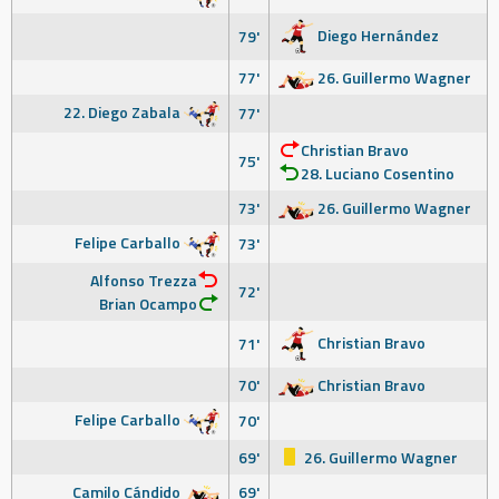
Diego Hernández
79'
77'
26. Guillermo Wagner
22. Diego Zabala
77'
Christian Bravo
75'
28. Luciano Cosentino
73'
26. Guillermo Wagner
Felipe Carballo
73'
Alfonso Trezza
72'
Brian Ocampo
Christian Bravo
71'
70'
Christian Bravo
Felipe Carballo
70'
69'
26. Guillermo Wagner
Camilo Cándido
69'