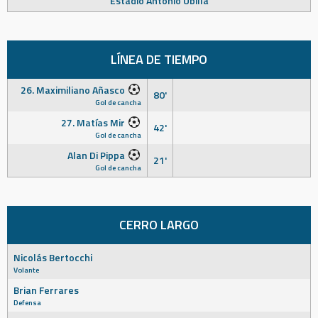
Estadio Antonio Ubilla
LÍNEA DE TIEMPO
26. Maximiliano Añasco
80'
Gol de cancha
27. Matías Mir
42'
Gol de cancha
Alan Di Pippa
21'
Gol de cancha
CERRO LARGO
Nicolás Bertocchi
Volante
Brian Ferrares
Defensa