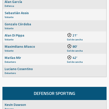
Alan García
Defensa
Sebastián Assis
Volante
Gonzalo Córdoba
Volante
Alan Di Pippa
21'
Volante
Gol de cancha
Maximiliano Añasco
80'
Volante
Gol de cancha
Matías Mir
42'
Delantero
Gol de cancha
Luciano Cosentino
Delantero
DEFENSOR SPORTING
Kevin Dawson
Arquero