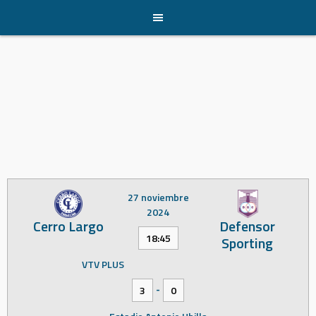
Skip
to
content
27 noviembre
2024
Cerro Largo
Defensor
18:45
Sporting
VTV PLUS
-
3
0