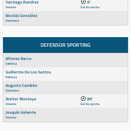
Santiago Ramírez
6'
Volante
Gol de cancha
Nicolás González
Delantero
DEFENSOR SPORTING
Alfonso Barco
Defensa
Guillermo De Los Santos
Defensa
Augusto Cambón
Delantero
Walter Montoya
89'
Volante
Gol de cancha
Joaquín Valiente
Volante