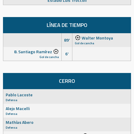
Estadio Luis Tróccoli
LÍNEA DE TIEMPO
Walter Montoya
89'
Gol de cancha
8. Santiago Ramírez
6'
Gol de cancha
CERRO
Pablo Lacoste
Defensa
Alejo Macelli
Defensa
Mathías Abero
Defensa