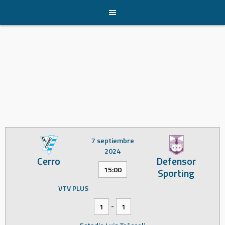
Skip
to
content
7 septiembre
2024
Cerro
Defensor
15:00
Sporting
VTV PLUS
-
1
1