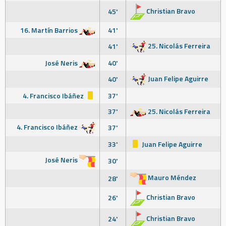
Christian Bravo
45'
16. Martín Barrios
41'
25. Nicolás Ferreira
41'
José Neris
40'
Juan Felipe Aguirre
40'
4. Francisco Ibáñez
37'
37'
25. Nicolás Ferreira
4. Francisco Ibáñez
37'
33'
Juan Felipe Aguirre
José Neris
30'
Mauro Méndez
28'
Christian Bravo
26'
Christian Bravo
24'