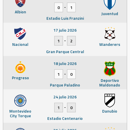
-
0
1
Albion
Juventud
Estadio Luis Franzini
17 julio 2026
-
1
2
Nacional
Wanderers
Gran Parque Central
18 julio 2026
-
1
0
Progreso
Deportivo
Parque Paladino
Maldonado
24 julio 2026
-
1
0
Montevideo
Danubio
City Torque
Estadio Centenario