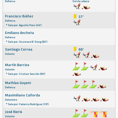
Defensa
Gol de cabeza
Francisco Ibáñez
37'
Defensa
Sale por: Agustín Pons (46')
Emiliano Ancheta
Defensa
Sale por: Ousmane N’ Dong (83')
Santiago Correa
66'
Volante
Martín Barrios
Volante
Sale por: Cristian Sención (90')
Mathías Goyeni
Defensa
Maximiliano Callorda
Delantero
Sale por: Federico Rodríguez (78')
José Neris
Volante