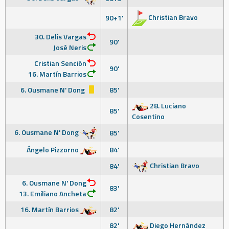
Christian Bravo
90+1'
30. Delis Vargas
90'
José Neris
Cristian Sención
90'
16. Martín Barrios
6. Ousmane N' Dong
85'
28. Luciano
85'
Cosentino
6. Ousmane N' Dong
85'
Ángelo Pizzorno
84'
Christian Bravo
84'
6. Ousmane N' Dong
83'
13. Emiliano Ancheta
16. Martín Barrios
82'
82'
Diego Hernández