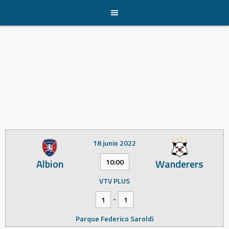
Skip
to
content
18 junio 2022
Albion
Wanderers
10:00
VTV PLUS
-
1
1
Parque Federico Saroldi