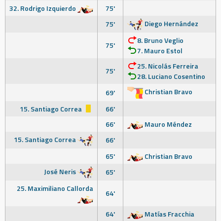
32. Rodrigo Izquierdo
75'
Diego Hernández
75'
8. Bruno Veglio
75'
7. Mauro Estol
25. Nicolás Ferreira
75'
28. Luciano Cosentino
Christian Bravo
69'
15. Santiago Correa
66'
66'
Mauro Méndez
15. Santiago Correa
66'
65'
Christian Bravo
José Neris
65'
25. Maximiliano Callorda
64'
64'
Matías Fracchia