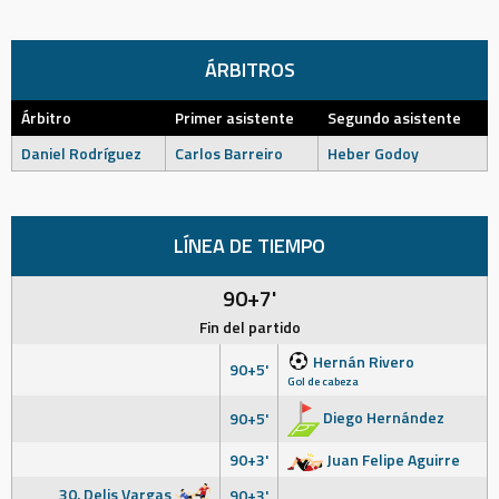
ÁRBITROS
Árbitro
Primer asistente
Segundo asistente
Daniel Rodríguez
Carlos Barreiro
Heber Godoy
LÍNEA DE TIEMPO
90+7'
Fin del partido
Hernán Rivero
90+5'
Gol de cabeza
Diego Hernández
90+5'
90+3'
Juan Felipe Aguirre
30. Delis Vargas
90+3'