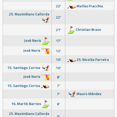
22'
Matías Fracchia
25. Maximiliano Callorda
22'
Christian Bravo
21'
José Neris
17'
José Neris
12'
10'
25. Nicolás Ferreira
15. Santiago Correa
10'
José Neris
8'
15. Santiago Correa
7'
Mauro Méndez
7'
16. Martín Barrios
6'
25. Maximiliano Callorda
4'