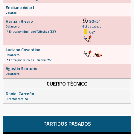
Emiliano Vidart
Volante
Hernán Rivero
90+5'
Delantero
Gol de cabeza
62'
Entra por: Emiliano Tellechea (53')
Luciano Cosentino
Delantero
Entra por: Nicolás Ferreira (75')
Agustín Santurio
Delantero
CUERPO TÉCNICO
Daniel Carreño
Director técnico
PARTIDOS PASADOS