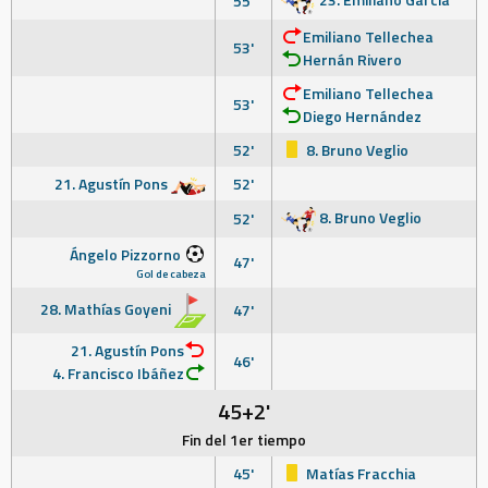
55'
Emiliano Tellechea
53'
Hernán Rivero
Emiliano Tellechea
53'
Diego Hernández
52'
8. Bruno Veglio
21. Agustín Pons
52'
8. Bruno Veglio
52'
Ángelo Pizzorno
47'
Gol de cabeza
28. Mathías Goyeni
47'
21. Agustín Pons
46'
4. Francisco Ibáñez
45+2'
Fin del 1er tiempo
45'
Matías Fracchia