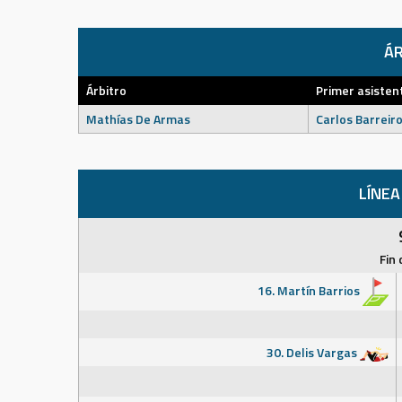
ÁR
Árbitro
Primer asisten
Mathías De Armas
Carlos Barreir
LÍNEA
Fin 
16. Martín Barrios
30. Delis Vargas