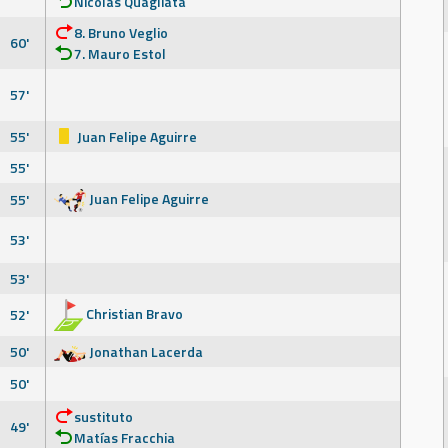
Nicolás Quagliata
8. Bruno Veglio
60'
7. Mauro Estol
57'
55'
Juan Felipe Aguirre
55'
Juan Felipe Aguirre
55'
53'
53'
Christian Bravo
52'
50'
Jonathan Lacerda
50'
sustituto
49'
Matías Fracchia