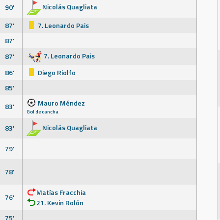
Nicolás Quagliata
90'
87'
7. Leonardo Pais
87'
7. Leonardo Pais
87'
86'
Diego Riolfo
85'
Mauro Méndez
83'
Gol de cancha
Nicolás Quagliata
83'
79'
78'
Matías Fracchia
76'
21. Kevin Rolón
75'