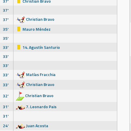
37'
Christian Bravo
37'
Christian Bravo
37'
35'
Mauro Méndez
35'
33'
14. Agustín Santurio
33'
33'
Matías Fracchia
33'
Christian Bravo
33'
Christian Bravo
32'
31'
7. Leonardo Pais
31'
24'
Juan Acosta