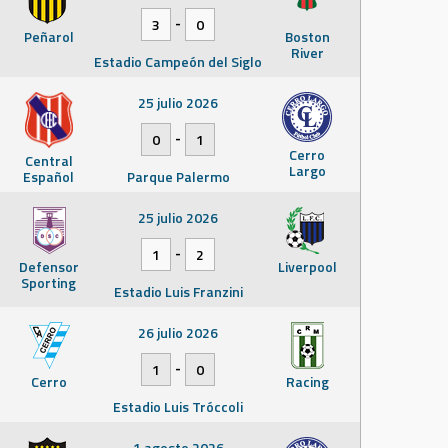
-
3
0
Peñarol
Boston
River
Estadio Campeón del Siglo
25 julio 2026
-
0
1
Cerro
Central
Largo
Español
Parque Palermo
25 julio 2026
-
1
2
Defensor
Liverpool
Sporting
Estadio Luis Franzini
26 julio 2026
-
1
0
Cerro
Racing
Estadio Luis Tróccoli
1 agosto 2026