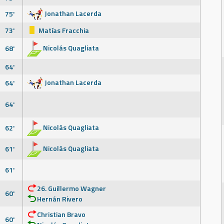
Jonathan Lacerda
75'
73'
Matías Fracchia
Nicolás Quagliata
68'
64'
Jonathan Lacerda
64'
64'
Nicolás Quagliata
62'
Nicolás Quagliata
61'
61'
26. Guillermo Wagner
60'
Hernán Rivero
Christian Bravo
60'