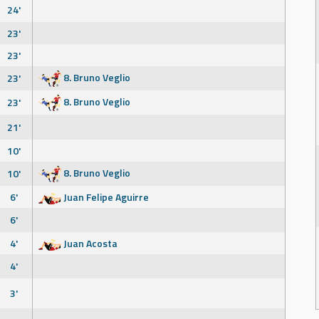
24'
23'
23'
8. Bruno Veglio
23'
8. Bruno Veglio
23'
21'
10'
8. Bruno Veglio
10'
6'
Juan Felipe Aguirre
6'
4'
Juan Acosta
4'
3'