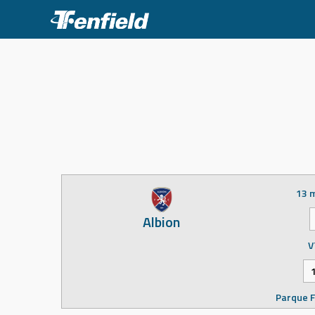
Skip
to
content
13 
Albion
V
Parque F