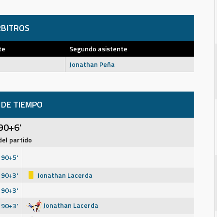
BITROS
te
Segundo asistente
o
Jonathan Peña
 DE TIEMPO
90+6'
del partido
90+5'
90+3'
Jonathan Lacerda
90+3'
Jonathan Lacerda
90+3'