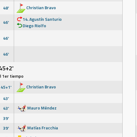
Christian Bravo
48'
14. Agustín Santurio
46'
Diego Riolfo
46'
46'
45+2'
el 1er tiempo
Christian Bravo
45+1'
43'
Mauro Méndez
43'
39'
Matías Fracchia
39'