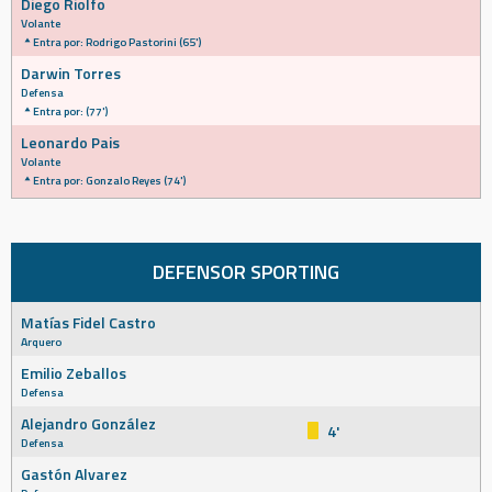
Diego Riolfo
Volante
Entra por: Rodrigo Pastorini (65')
Darwin Torres
Defensa
Entra por: (77')
Leonardo Pais
Volante
Entra por: Gonzalo Reyes (74')
DEFENSOR SPORTING
Matías Fidel Castro
Arquero
Emilio Zeballos
Defensa
Alejandro González
4'
Defensa
Gastón Alvarez