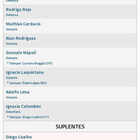
Defensa
Rodrigo Rojo
Defensa
Mathías Cardacio
Volante
Alan Rodríguez
Volante
Gonzalo Nápoli
Volante
Sale por: Luciano Boggio (70')
Ignacio Laquintana
Volante
Sale por: Pablo López (83')
Adolfo Lima
Volante
Ignacio Colombini
Delantero
Sale por: Diego Coelho (17')
SUPLENTES
Diego Coelho