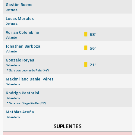
Gastón Bueno
Defensa
Lucas Morales
Defensa
Adrián Colombino
68'
Volante
Jonathan Barboza
56'
Volante
Gonzalo Reyes
21'
Delantero
Sale por: Leonardo Pais (74')
Maximiliano Daniel Pérez
Delantero
Rodrigo Pastorini
Delantero
Sale por: Diego Riolfo (65')
Mathías Acuña
Delantero
SUPLENTES