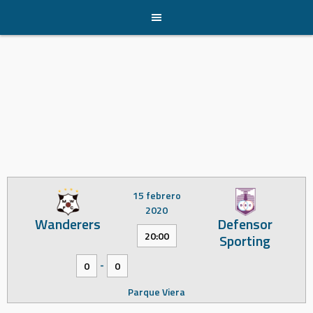
Skip
to
content
15 febrero
2020
Wanderers
Defensor
20:00
Sporting
-
0
0
Parque Viera