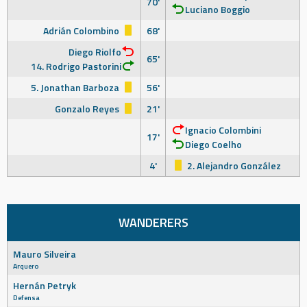
70'
Luciano Boggio
Adrián Colombino
68'
Diego Riolfo
65'
14. Rodrigo Pastorini
5. Jonathan Barboza
56'
Gonzalo Reyes
21'
Ignacio Colombini
17'
Diego Coelho
4'
2. Alejandro González
WANDERERS
Mauro Silveira
Arquero
Hernán Petryk
Defensa