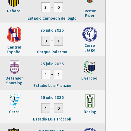
-
3
0
Peñarol
Boston
River
Estadio Campeón del Siglo
25 julio 2026
-
0
1
Cerro
Central
Largo
Español
Parque Palermo
25 julio 2026
-
1
2
Defensor
Liverpool
Sporting
Estadio Luis Franzini
26 julio 2026
-
1
0
Cerro
Racing
Estadio Luis Tróccoli
1 agosto 2026