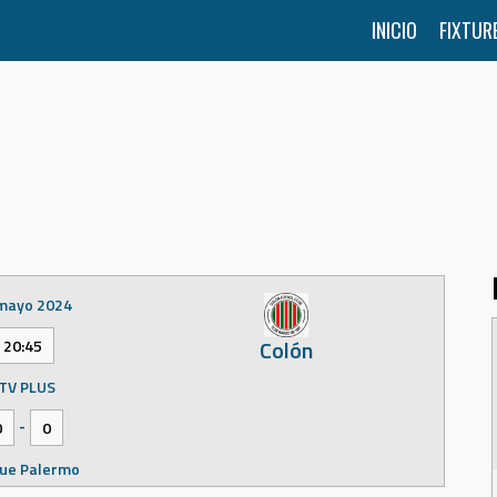
INICIO
FIXTUR
mayo 2024
Colón
20:45
TV PLUS
-
0
0
ue Palermo