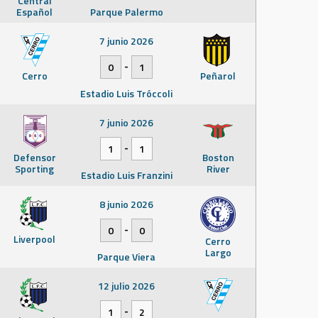
Central
Español
Parque Palermo
7 junio 2026
-
0
1
Cerro
Peñarol
Estadio Luis Tróccoli
7 junio 2026
-
1
1
Defensor
Boston
Sporting
River
Estadio Luis Franzini
8 junio 2026
-
0
0
Liverpool
Cerro
Largo
Parque Viera
12 julio 2026
-
1
2