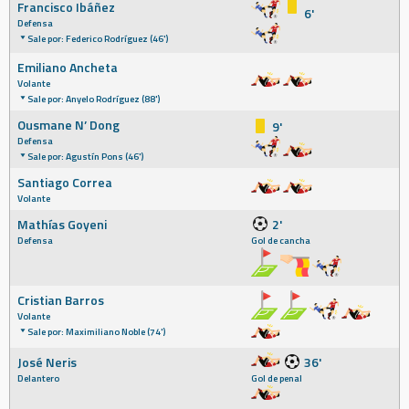
Francisco Ibáñez
6'
Defensa
Sale por: Federico Rodríguez (46')
Emiliano Ancheta
Volante
Sale por: Anyelo Rodríguez (88')
Ousmane N’ Dong
9'
Defensa
Sale por: Agustín Pons (46')
Santiago Correa
Volante
Mathías Goyeni
2'
Defensa
Gol de cancha
Cristian Barros
Volante
Sale por: Maximiliano Noble (74')
José Neris
36'
Delantero
Gol de penal