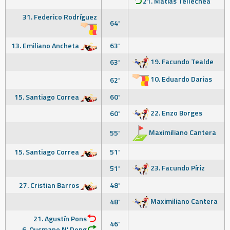
21. Matías Tellechea
31. Federico Rodríguez
64'
13. Emiliano Ancheta
63'
19. Facundo Tealde
63'
10. Eduardo Darias
62'
15. Santiago Correa
60'
22. Enzo Borges
60'
Maximiliano Cantera
55'
15. Santiago Correa
51'
23. Facundo Píriz
51'
27. Cristian Barros
48'
Maximiliano Cantera
48'
21. Agustín Pons
46'
6. Ousmane N' Dong