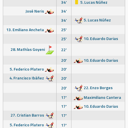
34'
5. Lucas Núñez
José Neris
34'
5. Lucas Núñez
34'
13. Emiliano Ancheta
25'
10. Eduardo Darias
25'
28. Mathías Goyeni
22'
20'
10. Eduardo Darias
5. Federico Platero
20'
4. Francisco Ibáñez
20'
22. Enzo Borges
20'
17'
Maximiliano Cantera
17'
10. Eduardo Darias
27. Cristian Barros
17'
5. Federico Platero
17'