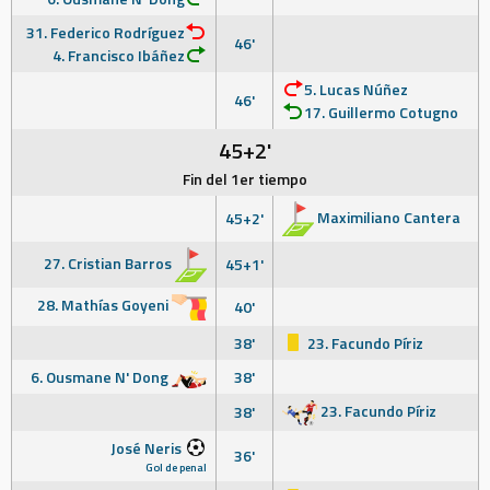
31. Federico Rodríguez
46'
4. Francisco Ibáñez
5. Lucas Núñez
46'
17. Guillermo Cotugno
45+2'
Fin del 1er tiempo
Maximiliano Cantera
45+2'
27. Cristian Barros
45+1'
28. Mathías Goyeni
40'
38'
23. Facundo Píriz
6. Ousmane N' Dong
38'
23. Facundo Píriz
38'
José Neris
36'
Gol de penal