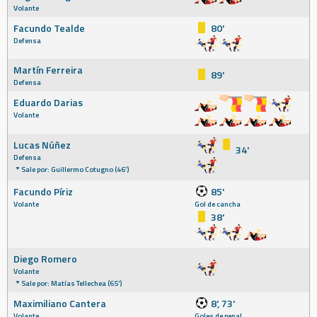
Volante
Facundo Tealde
80'
Defensa
Martín Ferreira
89'
Defensa
Eduardo Darias
Volante
Lucas Núñez
34'
Defensa
Sale por: Guillermo Cotugno (46')
Facundo Píriz
85'
Volante
Gol de cancha
38'
Diego Romero
Volante
Sale por: Matías Tellechea (65')
Maximiliano Cantera
8', 73'
Volante
Goles de penal