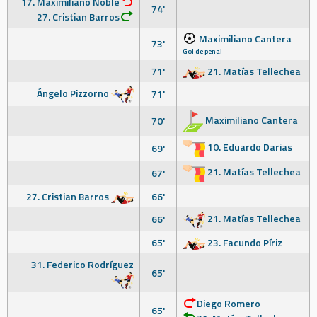
17. Maximiliano Noble
74'
27. Cristian Barros
Maximiliano Cantera
73'
Gol de penal
71'
21. Matías Tellechea
Ángelo Pizzorno
71'
Maximiliano Cantera
70'
10. Eduardo Darias
69'
21. Matías Tellechea
67'
27. Cristian Barros
66'
21. Matías Tellechea
66'
65'
23. Facundo Píriz
31. Federico Rodríguez
65'
Diego Romero
65'