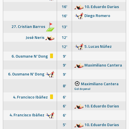
16'
10. Eduardo Darias
Diego Romero
16'
27. Cristian Barros
13'
José Neris
12'
5. Lucas Núñez
12'
6. Ousmane N' Dong
9'
9'
Maximiliano Cantera
6. Ousmane N' Dong
9'
Maximiliano Cantera
8'
Gol de penal
4. Francisco Ibáñez
6'
6'
10. Eduardo Darias
4. Francisco Ibáñez
6'
5'
10. Eduardo Darias