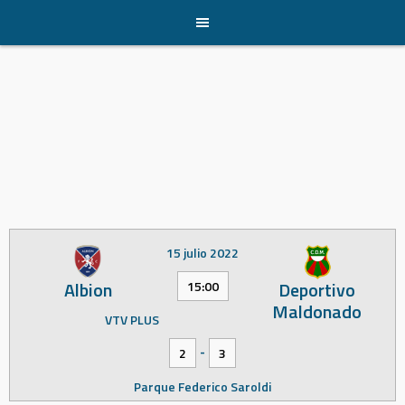
Skip
to
content
15 julio 2022
Albion
Deportivo
15:00
Maldonado
VTV PLUS
-
2
3
Parque Federico Saroldi