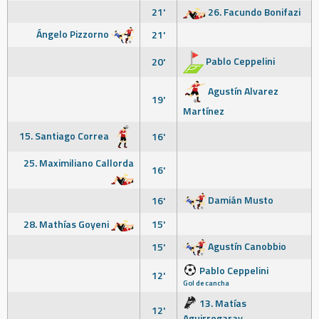
21'
26. Facundo Bonifazi
Ángelo Pizzorno
21'
Pablo Ceppelini
20'
Agustín Alvarez
19'
Martínez
15. Santiago Correa
16'
25. Maximiliano Callorda
16'
Damián Musto
16'
28. Mathías Goyeni
15'
Agustín Canobbio
15'
Pablo Ceppelini
12'
Gol de cancha
13. Matías
12'
Aguirregaray