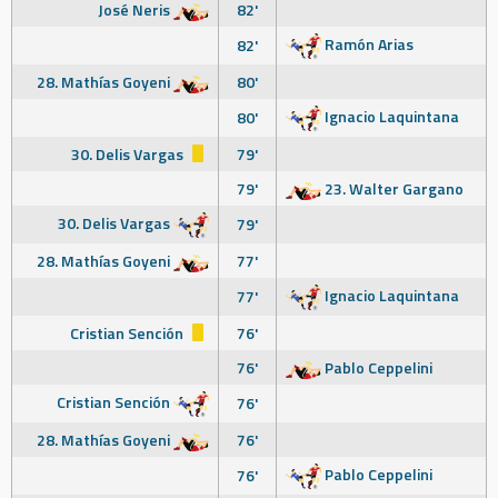
José Neris
82'
Ramón Arias
82'
28. Mathías Goyeni
80'
Ignacio Laquintana
80'
30. Delis Vargas
79'
79'
23. Walter Gargano
30. Delis Vargas
79'
28. Mathías Goyeni
77'
Ignacio Laquintana
77'
Cristian Sención
76'
76'
Pablo Ceppelini
Cristian Sención
76'
28. Mathías Goyeni
76'
Pablo Ceppelini
76'