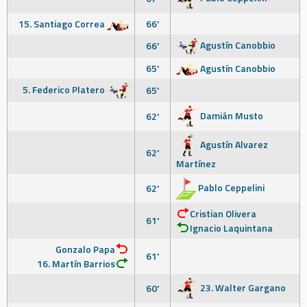
15. Santiago Correa
66'
Agustín Canobbio
66'
65'
Agustín Canobbio
5. Federico Platero
65'
Damián Musto
62'
Agustín Alvarez
62'
Martínez
Pablo Ceppelini
62'
Cristian Olivera
61'
Ignacio Laquintana
Gonzalo Papa
61'
16. Martín Barrios
23. Walter Gargano
60'