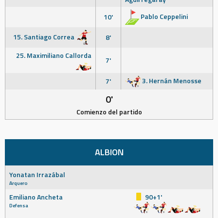
Pablo Ceppelini
10'
15. Santiago Correa
8'
25. Maximiliano Callorda
7'
3. Hernán Menosse
7'
0'
Comienzo del partido
ALBION
Yonatan Irrazábal
Arquero
Emiliano Ancheta
90+1'
Defensa