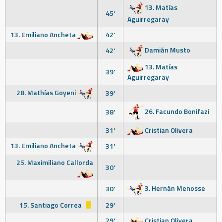
13. Matías
45'
Aguirregaray
13. Emiliano Ancheta
42'
Damián Musto
42'
13. Matías
39'
Aguirregaray
28. Mathías Goyeni
39'
26. Facundo Bonifazi
38'
31'
Cristian Olivera
13. Emiliano Ancheta
31'
25. Maximiliano Callorda
30'
3. Hernán Menosse
30'
15. Santiago Correa
29'
29'
Cristian Olivera