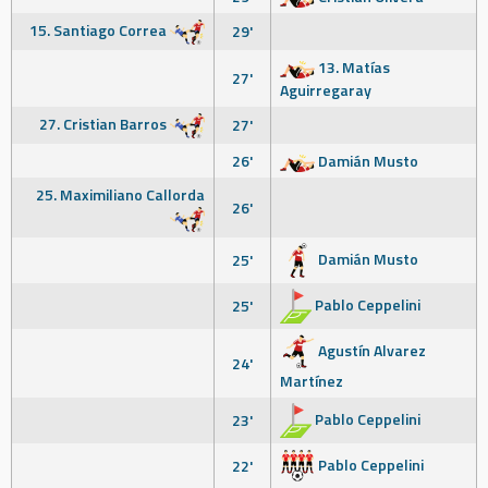
15. Santiago Correa
29'
13. Matías
27'
Aguirregaray
27. Cristian Barros
27'
26'
Damián Musto
25. Maximiliano Callorda
26'
Damián Musto
25'
Pablo Ceppelini
25'
Agustín Alvarez
24'
Martínez
Pablo Ceppelini
23'
Pablo Ceppelini
22'