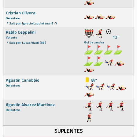
Cristian Olivera
Delantero
Sale por: Ignacio Laquintana (61')
Pablo Ceppelini
12'
Volante
Gol de cancha
Sale por: Lucas Viatri (88')
Agustín Canobbio
87'
Delantero
Agustín Alvarez Martínez
Delantero
SUPLENTES