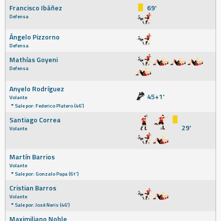
Francisco Ibáñez
69'
Defensa
Ángelo Pizzorno
Defensa
Mathías Goyeni
Defensa
Anyelo Rodríguez
45+1'
Volante
Sale por: Federico Platero (46')
Santiago Correa
29'
Volante
Martín Barrios
Volante
Sale por: Gonzalo Papa (61')
Cristian Barros
Volante
Sale por: José Neris (46')
Maximiliano Noble