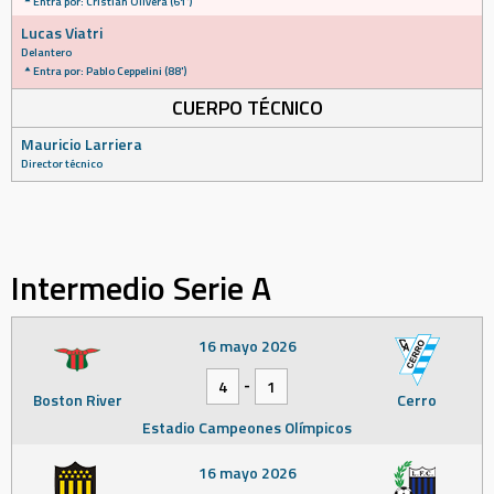
Entra por: Cristian Olivera (61')
Lucas Viatri
Delantero
Entra por: Pablo Ceppelini (88')
CUERPO TÉCNICO
Mauricio Larriera
Director técnico
Intermedio Serie A
16 mayo 2026
-
4
1
Boston River
Cerro
Estadio Campeones Olímpicos
16 mayo 2026