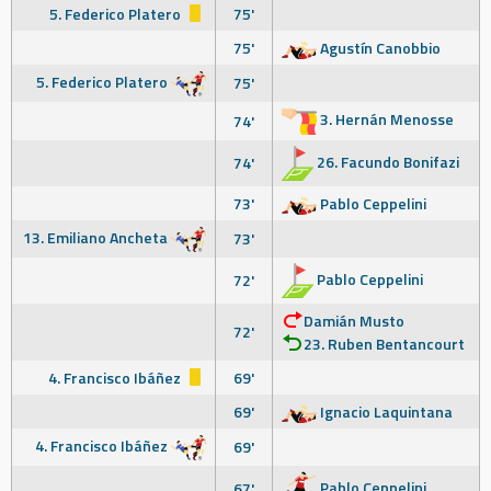
5. Federico Platero
75'
75'
Agustín Canobbio
5. Federico Platero
75'
3. Hernán Menosse
74'
26. Facundo Bonifazi
74'
73'
Pablo Ceppelini
13. Emiliano Ancheta
73'
Pablo Ceppelini
72'
Damián Musto
72'
23. Ruben Bentancourt
4. Francisco Ibáñez
69'
69'
Ignacio Laquintana
4. Francisco Ibáñez
69'
Pablo Ceppelini
67'