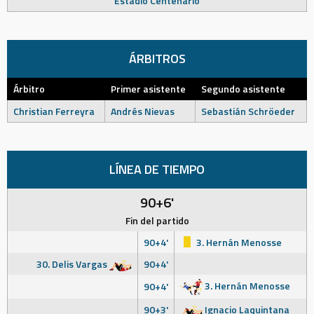
Estadio Centenario
ÁRBITROS
Árbitro
Primer asistente
Segundo asistente
Christian Ferreyra
Andrés Nievas
Sebastián Schröeder
LÍNEA DE TIEMPO
90+6'
Fin del partido
90+4'
3. Hernán Menosse
30. Delis Vargas
90+4'
3. Hernán Menosse
90+4'
90+3'
Ignacio Laquintana