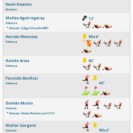
Kevin Dawson
Arquero
Matías Aguirregaray
12'
Defensa
Sale por: Edgar Elizalde (88')
Hernán Menosse
90+4'
Defensa
Ramón Arias
82'
Defensa
Facundo Bonifazi
45'
Defensa
Damián Musto
Volante
Sale por: Ruben Bentancourt (72')
Walter Gargano
90+2'
Volante