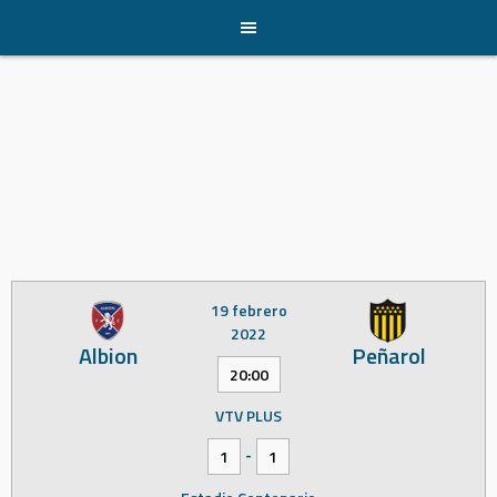
Skip
to
content
19 febrero
2022
Albion
Peñarol
20:00
VTV PLUS
-
1
1