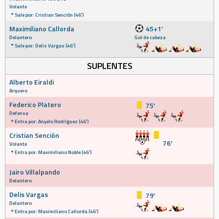
Volante
Sale por: Cristian Sención (46')
Maximiliano Callorda
45+1'
Delantero
Gol de cabeza
Sale por: Delis Vargas (46')
SUPLENTES
Alberto Eiraldi
Arquero
Federico Platero
75'
Defensa
Entra por: Anyelo Rodríguez (46')
Cristian Sención
76'
Volante
Entra por: Maximiliano Noble (46')
Jairo Villalpando
Delantero
Delis Vargas
79'
Delantero
Entra por: Maximiliano Callorda (46')