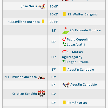
José Neris
90+3'
90+2'
23. Walter Gargano
13. Emiliano Ancheta
90+1'
26. Facundo Bonifazi
89'
Pablo Ceppelini
88'
Lucas Viatri
13. Matías
88'
Aguirregaray
Edgar Elizalde
87'
Agustín Canobbio
13. Emiliano Ancheta
87'
Agustín Canobbio
87'
Cristian Sención
84'
82'
Ramón Arias