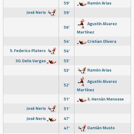
59'
Ramón Arias
José Neris
59'
Agustín Alvarez
56'
Martínez
54'
Cristian Olivera
5. Federico Platero
54'
30. Delis Vargas
53'
Ramón Arias
53'
Agustín Alvarez
52'
Martínez
51'
3. Hernán Menosse
José Neris
51'
José Neris
47'
Damián Musto
47'