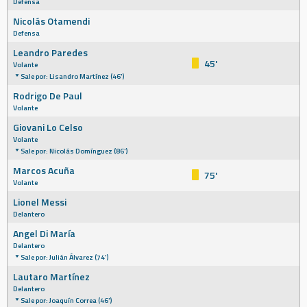
Defensa
Nicolás Otamendi
Defensa
Leandro Paredes
45'
Volante
Sale por: Lisandro Martínez (46')
Rodrigo De Paul
Volante
Giovani Lo Celso
Volante
Sale por: Nicolás Domínguez (86')
Marcos Acuña
75'
Volante
Lionel Messi
Delantero
Angel Di María
Delantero
Sale por: Julián Álvarez (74')
Lautaro Martínez
Delantero
Sale por: Joaquín Correa (46')