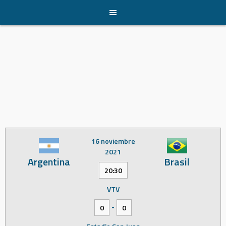
Skip
to
content
16 noviembre
2021
Argentina
Brasil
20:30
VTV
-
0
0