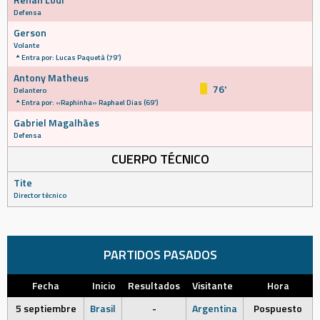
Defensa
Gerson
Volante
Entra por: Lucas Paquetá (79')
Antony Matheus
76'
Delantero
Entra por: «Raphinha» Raphael Dias (69')
Gabriel Magalhães
Defensa
CUERPO TÉCNICO
Tite
Director técnico
PARTIDOS PASADOS
Fecha
Inicio
Resultados
Visitante
Hora
5 septiembre
Brasil
-
Argentina
Pospuesto