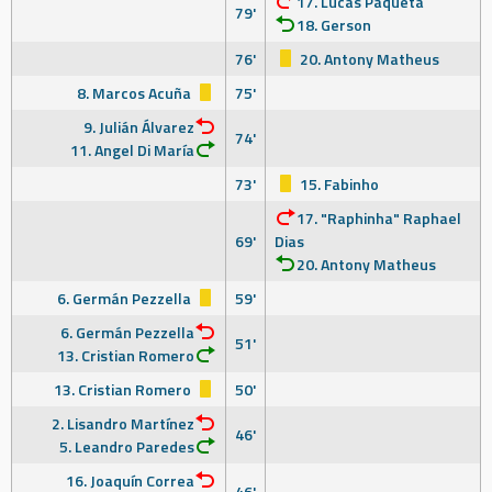
17. Lucas Paquetá
79'
18. Gerson
76'
20. Antony Matheus
8. Marcos Acuña
75'
9. Julián Álvarez
74'
11. Angel Di María
73'
15. Fabinho
17. "Raphinha" Raphael
69'
Dias
20. Antony Matheus
6. Germán Pezzella
59'
6. Germán Pezzella
51'
13. Cristian Romero
13. Cristian Romero
50'
2. Lisandro Martínez
46'
5. Leandro Paredes
16. Joaquín Correa
46'