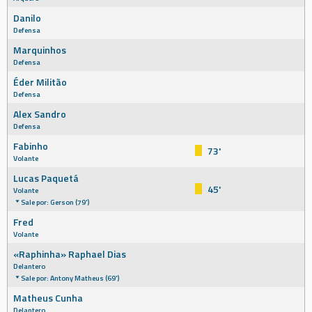
Danilo
Defensa
Marquinhos
Defensa
Éder Militão
Defensa
Alex Sandro
Defensa
Fabinho
73'
Volante
Lucas Paquetá
45'
Volante
Sale por: Gerson (79')
Fred
Volante
«Raphinha» Raphael Dias
Delantero
Sale por: Antony Matheus (69')
Matheus Cunha
Delantero