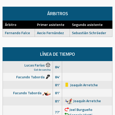
ÁRBITROS
Árbitro
Primer asistente
Segundo asistente
Fernando Falce
Aecio Fernández
Sebastián Schröeder
LÍNEA DE TIEMPO
Lucas Farías
84'
Gol de cancha
Facundo Taborda
84'
81'
Joaquín Arretche
Facundo Taborda
81'
Joaquín Arretche
81'
Joel Burgueño
77'
Gonzalo Viotti