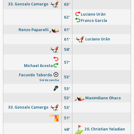
33. Gonzalo Camargo
63'
Luciano Urán
62'
Franco García
Renzo Paparelli
61'
Luciano Urán
61'
58'
57'
Michael Acosta
Facundo Taborda
53'
Gol de cancha
53'
53'
Maximiliano Ohaco
33. Gonzalo Camargo
53'
51'
20. Christian Yeladian
48'