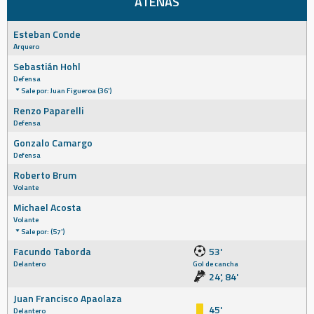
ATENAS
Esteban Conde
Arquero
Sebastián Hohl
Defensa
Sale por: Juan Figueroa (36')
Renzo Paparelli
Defensa
Gonzalo Camargo
Defensa
Roberto Brum
Volante
Michael Acosta
Volante
Sale por: (57')
Facundo Taborda
53'
Delantero
Gol de cancha
24', 84'
Juan Francisco Apaolaza
45'
Delantero