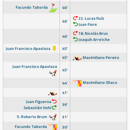
Facundo Taborda
46'
22. Lucas Ruíz
46'
Juan Fiore
18. Nicolás Brun
46'
Joaquín Arretche
Juan Francisco Apaolaza
45'
45'
Maximiliano Pereiro
Juan Francisco Apaolaza
45'
Maximiliano Ohaco
44'
41'
Juan Figueroa
36'
Sebastián Hohl
5. Roberto Brum
31'
Facundo Taborda
30'