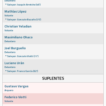
Delantero
Sale por: Joaquín Arretche (46')
Mathías López
Volante
Sale por: Gonzalo Bazallo (75')
Christian Yeladian
Volante
Maximiliano Ohaco
Delantero
Joel Burgueño
Delantero
Sale por: Gonzalo Viotti (77')
Luciano Urán
Delantero
Sale por: Franco García (62')
SUPLENTES
Gustavo Vargas
Arquero
Federico Viotti
Volante