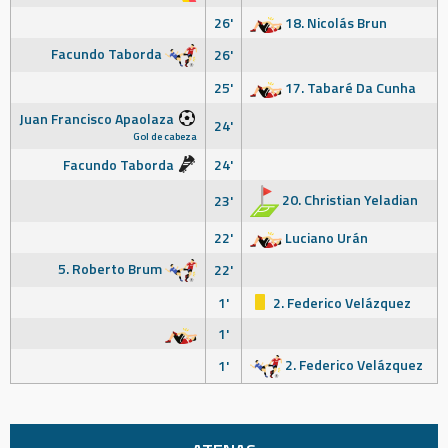
26'
18. Nicolás Brun
Facundo Taborda
26'
25'
17. Tabaré Da Cunha
Juan Francisco Apaolaza
24'
Gol de cabeza
Facundo Taborda
24'
20. Christian Yeladian
23'
22'
Luciano Urán
5. Roberto Brum
22'
1'
2. Federico Velázquez
1'
2. Federico Velázquez
1'