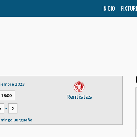
INICIO
FIXTUR
viembre 2023
Rentistas
18:00
-
0
2
omingo Burgueño