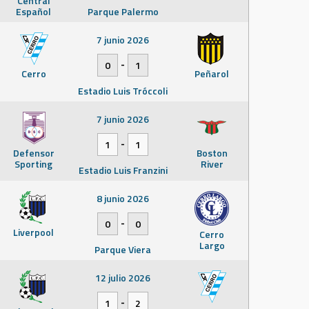
Central
Español
Parque Palermo
7 junio 2026
-
0
1
Cerro
Peñarol
Estadio Luis Tróccoli
7 junio 2026
-
1
1
Defensor
Boston
Sporting
River
Estadio Luis Franzini
8 junio 2026
-
0
0
Liverpool
Cerro
Largo
Parque Viera
12 julio 2026
-
1
2