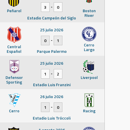
-
3
0
Peñarol
Boston
River
Estadio Campeón del Siglo
25 julio 2026
-
0
1
Cerro
Central
Largo
Español
Parque Palermo
25 julio 2026
-
1
2
Defensor
Liverpool
Sporting
Estadio Luis Franzini
26 julio 2026
-
1
0
Cerro
Racing
Estadio Luis Tróccoli
1 agosto 2026