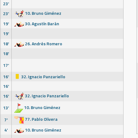
23'
10. Bruno Giménez
23'
19'
30. Agustín Barán
19'
18'
26. Andrés Romero
18'
17'
16'
32. Ignacio Panzariello
16'
32. Ignacio Panzariello
16'
10. Bruno Giménez
13'
77. Pablo Olivera
7'
4'
10. Bruno Giménez