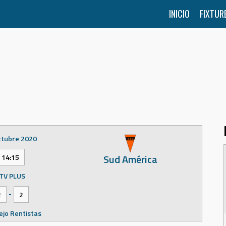
INICIO
FIXTUR
ctubre 2020
Sud América
14:15
TV PLUS
-
2
2
jo Rentistas