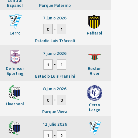
Central
Español
Parque Palermo
7 junio 2026
-
0
1
Cerro
Peñarol
Estadio Luis Tróccoli
7 junio 2026
-
1
1
Defensor
Boston
Sporting
River
Estadio Luis Franzini
8 junio 2026
-
0
0
Liverpool
Cerro
Largo
Parque Viera
12 julio 2026
-
1
2