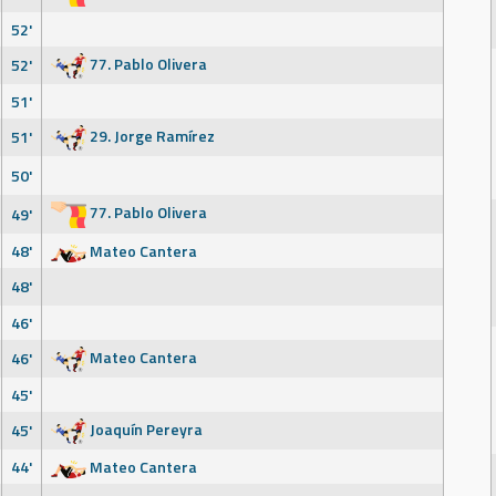
52'
77. Pablo Olivera
52'
51'
29. Jorge Ramírez
51'
50'
77. Pablo Olivera
49'
48'
Mateo Cantera
48'
46'
Mateo Cantera
46'
45'
Joaquín Pereyra
45'
44'
Mateo Cantera