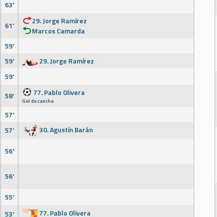
63'
29. Jorge Ramírez
61'
Marcos Camarda
59'
59'
29. Jorge Ramírez
59'
77. Pablo Olivera
58'
Gol de cancha
57'
30. Agustín Barán
57'
56'
56'
55'
77. Pablo Olivera
53'