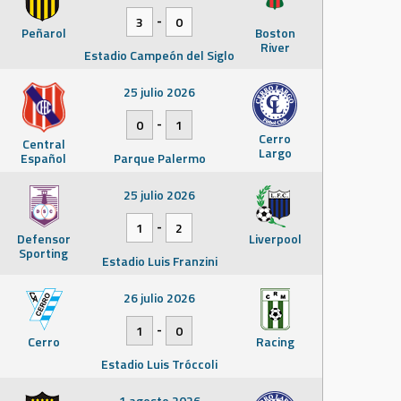
-
3
0
Peñarol
Boston
River
Estadio Campeón del Siglo
25 julio 2026
-
0
1
Cerro
Central
Largo
Español
Parque Palermo
25 julio 2026
-
1
2
Defensor
Liverpool
Sporting
Estadio Luis Franzini
26 julio 2026
-
1
0
Cerro
Racing
Estadio Luis Tróccoli
1 agosto 2026