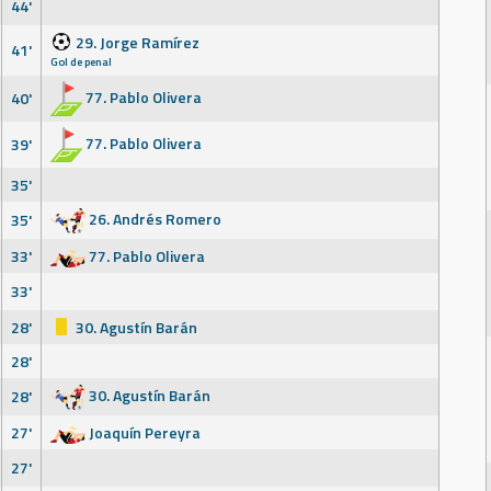
44'
29. Jorge Ramírez
41'
Gol de penal
77. Pablo Olivera
40'
77. Pablo Olivera
39'
35'
26. Andrés Romero
35'
33'
77. Pablo Olivera
33'
28'
30. Agustín Barán
28'
30. Agustín Barán
28'
27'
Joaquín Pereyra
27'