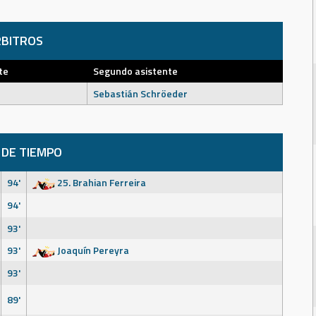
BITROS
te
Segundo asistente
Sebastián Schröeder
 DE TIEMPO
94'
25. Brahian Ferreira
94'
93'
93'
Joaquín Pereyra
93'
89'