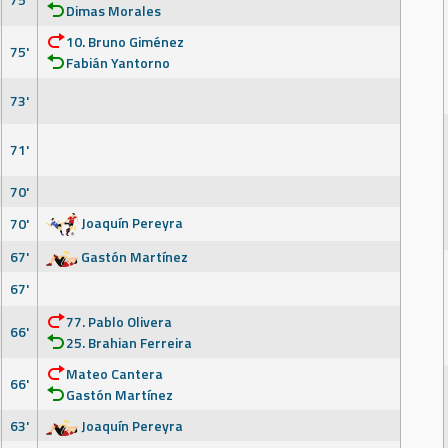
Dimas Morales
10. Bruno Giménez
75'
Fabián Yantorno
73'
71'
70'
Joaquín Pereyra
70'
67'
Gastón Martínez
67'
77. Pablo Olivera
66'
25. Brahian Ferreira
Mateo Cantera
66'
Gastón Martínez
63'
Joaquín Pereyra