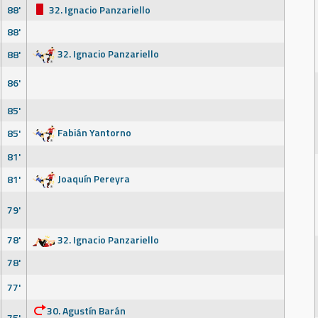
88'
32. Ignacio Panzariello
88'
32. Ignacio Panzariello
88'
86'
85'
Fabián Yantorno
85'
81'
Joaquín Pereyra
81'
79'
78'
32. Ignacio Panzariello
78'
77'
30. Agustín Barán
75'