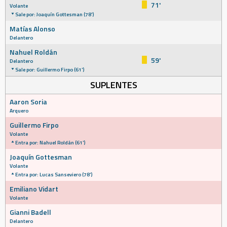
71'
Volante
Sale por: Joaquín Gottesman (78')
Matías Alonso
Delantero
Nahuel Roldán
59'
Delantero
Sale por: Guillermo Firpo (61')
SUPLENTES
Aaron Soria
Arquero
Guillermo Firpo
Volante
Entra por: Nahuel Roldán (61')
Joaquín Gottesman
Volante
Entra por: Lucas Sanseviero (78')
Emiliano Vidart
Volante
Gianni Badell
Delantero