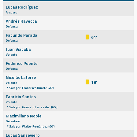
Lucas Rodríguez
Arquero
Andrés Ravecca
Defensa
Facundo Parada
61'
Defensa
Juan Viacaba
Volante
Federico Puente
Defensa
Nicolás Latorre
18'
Volante
Sale por: Francisco Duarte (46')
Fabricio Santos
Volante
Sale por: Gonzalo Larrazábal (65')
Maximiliano Noble
Delantero
Sale por: Walter Fernández (90')
Lucas Sanseviero