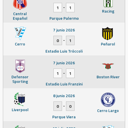
-
1
1
Racing
Central
Español
Parque Palermo
7 junio 2026
-
0
1
Cerro
Peñarol
Estadio Luis Tróccoli
7 junio 2026
-
1
1
Defensor
Boston River
Sporting
Estadio Luis Franzini
8 junio 2026
-
0
0
Liverpool
Cerro Largo
Parque Viera