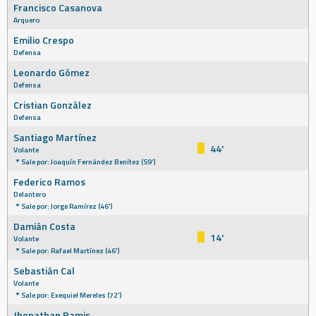
Francisco Casanova
Arquero
Emilio Crespo
Defensa
Leonardo Gómez
Defensa
Cristian González
Defensa
Santiago Martínez
44'
Volante
Sale por: Joaquín Fernández Benítez (59')
Federico Ramos
Delantero
Sale por: Jorge Ramírez (46')
Damián Costa
14'
Volante
Sale por: Rafael Martínez (46')
Sebastián Cal
Volante
Sale por: Exequiel Mereles (72')
Jhonathan Ramis