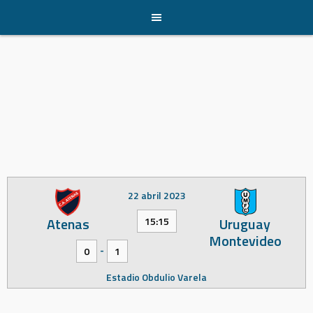
Skip
to
content
22 abril 2023
Atenas
Uruguay
15:15
Montevideo
-
0
1
Estadio Obdulio Varela