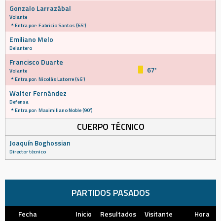
Gonzalo Larrazábal
Volante
Entra por: Fabricio Santos (65')
Emiliano Melo
Delantero
Francisco Duarte
67'
Volante
Entra por: Nicolás Latorre (46')
Walter Fernández
Defensa
Entra por: Maximiliano Noble (90')
CUERPO TÉCNICO
Joaquín Boghossian
Director técnico
PARTIDOS PASADOS
Fecha
Inicio
Resultados
Visitante
Hora