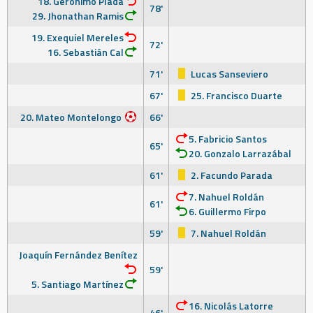
18. Gerónimo Plada
78'
29. Jhonathan Ramis
19. Exequiel Mereles
72'
16. Sebastián Cal
71'
Lucas Sanseviero
67'
25. Francisco Duarte
20. Mateo Montelongo
66'
5. Fabricio Santos
65'
20. Gonzalo Larrazábal
61'
2. Facundo Parada
7. Nahuel Roldán
61'
6. Guillermo Firpo
59'
7. Nahuel Roldán
Joaquín Fernández Benítez
59'
5. Santiago Martínez
16. Nicolás Latorre
46'