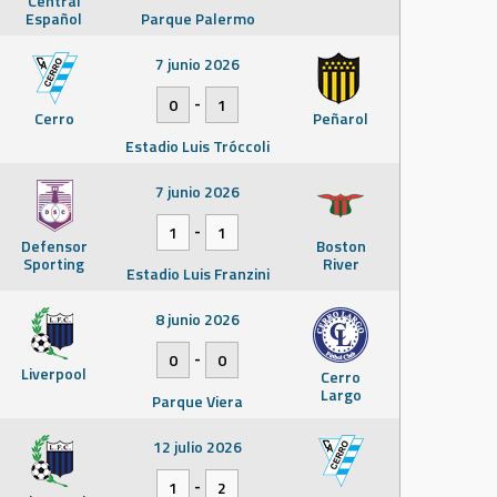
Central
Español
Parque Palermo
7 junio 2026
-
0
1
Cerro
Peñarol
Estadio Luis Tróccoli
7 junio 2026
-
1
1
Defensor
Boston
Sporting
River
Estadio Luis Franzini
8 junio 2026
-
0
0
Liverpool
Cerro
Largo
Parque Viera
12 julio 2026
-
1
2