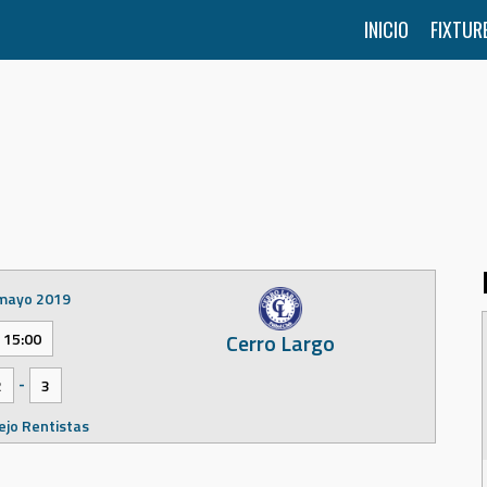
INICIO
FIXTUR
mayo 2019
Cerro Largo
15:00
-
2
3
jo Rentistas