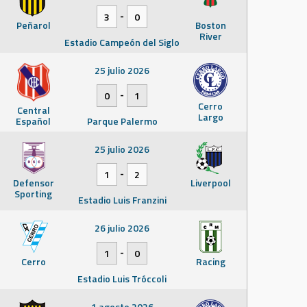
-
3
0
Peñarol
Boston
River
Estadio Campeón del Siglo
25 julio 2026
-
0
1
Cerro
Central
Largo
Español
Parque Palermo
25 julio 2026
-
1
2
Defensor
Liverpool
Sporting
Estadio Luis Franzini
26 julio 2026
-
1
0
Cerro
Racing
Estadio Luis Tróccoli
1 agosto 2026