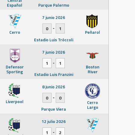
Central
Español
Parque Palermo
7 junio 2026
-
0
1
Cerro
Peñarol
Estadio Luis Tróccoli
7 junio 2026
-
1
1
Defensor
Boston
Sporting
River
Estadio Luis Franzini
8 junio 2026
-
0
0
Liverpool
Cerro
Largo
Parque Viera
12 julio 2026
-
1
2