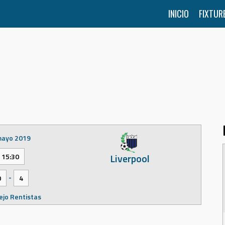
INICIO
FIXTUR
mayo 2019
Liverpool
15:30
-
0
4
jo Rentistas