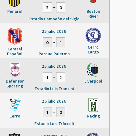
-
3
0
Peñarol
Boston
River
Estadio Campeón del Siglo
25 julio 2026
-
0
1
Cerro
Central
Largo
Español
Parque Palermo
25 julio 2026
-
1
2
Defensor
Liverpool
Sporting
Estadio Luis Franzini
26 julio 2026
-
1
0
Cerro
Racing
Estadio Luis Tróccoli
1 agosto 2026