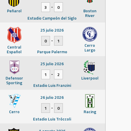
-
3
0
Peñarol
Boston
River
Estadio Campeón del Siglo
25 julio 2026
-
0
1
Cerro
Central
Largo
Español
Parque Palermo
25 julio 2026
-
1
2
Defensor
Liverpool
Sporting
Estadio Luis Franzini
26 julio 2026
-
1
0
Cerro
Racing
Estadio Luis Tróccoli
1 agosto 2026