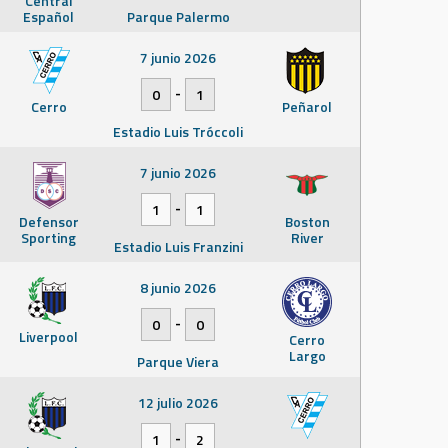
Central
Español
Parque Palermo
7 junio 2026
-
0
1
Cerro
Peñarol
Estadio Luis Tróccoli
7 junio 2026
-
1
1
Defensor
Boston
Sporting
River
Estadio Luis Franzini
8 junio 2026
-
0
0
Liverpool
Cerro
Largo
Parque Viera
12 julio 2026
-
1
2