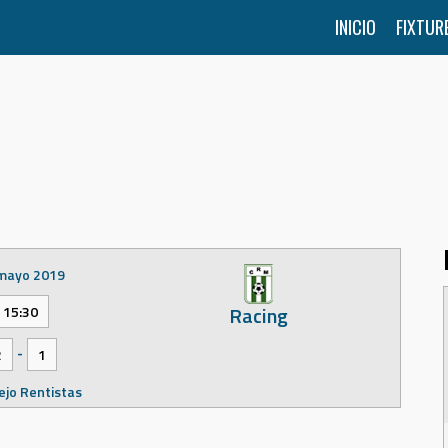
INICIO
FIXTUR
mayo 2019
Racing
15:30
-
2
1
jo Rentistas