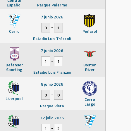
Central
Español
Parque Palermo
7 junio 2026
-
0
1
Cerro
Peñarol
Estadio Luis Tróccoli
7 junio 2026
-
1
1
Defensor
Boston
Sporting
River
Estadio Luis Franzini
8 junio 2026
-
0
0
Liverpool
Cerro
Largo
Parque Viera
12 julio 2026
-
1
2