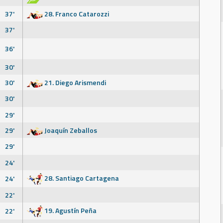
37'
28. Franco Catarozzi
37'
36'
30'
30'
21. Diego Arismendi
30'
29'
29'
Joaquín Zeballos
29'
24'
28. Santiago Cartagena
24'
22'
19. Agustín Peña
22'