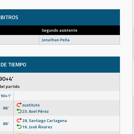
BITROS
Segundo asistente
Jonathan Peña
 DE TIEMPO
90+4'
del partido
90+1'
sustituto
86'
23. Axel Pérez
28. Santiago Cartagena
86'
16. José Álvarez