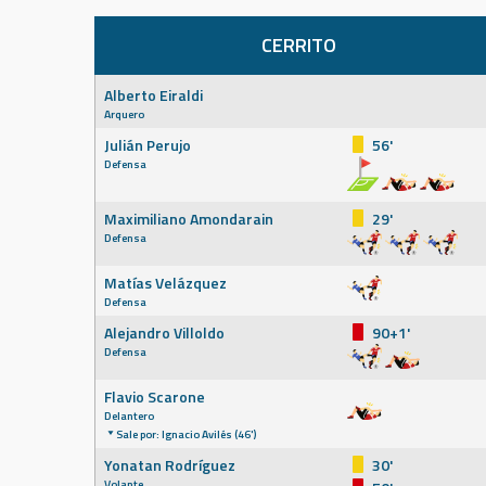
CERRITO
Alberto Eiraldi
Arquero
Julián Perujo
56'
Defensa
Maximiliano Amondarain
29'
Defensa
Matías Velázquez
Defensa
Alejandro Villoldo
90+1'
Defensa
Flavio Scarone
Delantero
Sale por: Ignacio Avilés (46')
Yonatan Rodríguez
30'
Volante