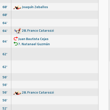
68'
Joaquín Zeballos
68'
64'
28. Franco Catarozzi
64'
Juan Bautista Cejas
64'
7. Natanael Guzmán
62'
62'
56'
56'
56'
28. Franco Catarozzi
56'
52'