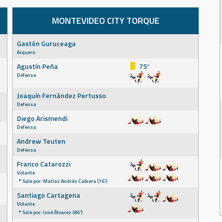
MONTEVIDEO CITY TORQUE
Gastón Guruceaga
Arquero
Agustín Peña
75'
Defensa
Joaquín Fernández Pertusso
Defensa
Diego Arismendi
Defensa
Andrew Teuten
Defensa
Franco Catarozzi
Volante
Sale por: Matías Andrés Cabrera (76')
Santiago Cartagena
Volante
Sale por: José Álvarez (86')