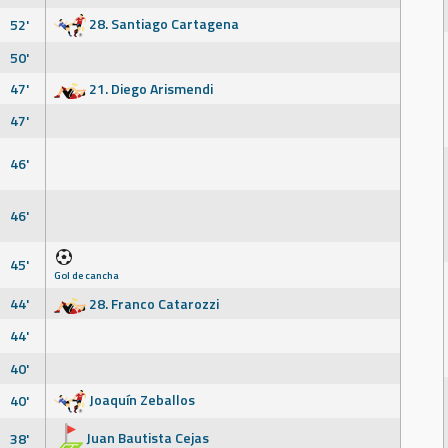
28. Santiago Cartagena
52'
50'
47'
21. Diego Arismendi
47'
46'
46'
45'
Gol de cancha
44'
28. Franco Catarozzi
44'
40'
Joaquín Zeballos
40'
Juan Bautista Cejas
38'