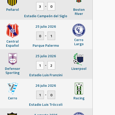
-
3
0
Peñarol
Boston
River
Estadio Campeón del Siglo
25 julio 2026
-
0
1
Cerro
Central
Largo
Español
Parque Palermo
25 julio 2026
-
1
2
Defensor
Liverpool
Sporting
Estadio Luis Franzini
26 julio 2026
-
1
0
Cerro
Racing
Estadio Luis Tróccoli
1 agosto 2026