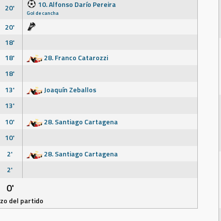
10. Alfonso Darío Pereira
20'
Gol de cancha
20'
18'
18'
28. Franco Catarozzi
18'
13'
Joaquín Zeballos
13'
10'
28. Santiago Cartagena
10'
2'
28. Santiago Cartagena
2'
0'
o del partido