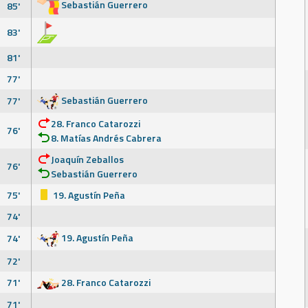
Sebastián Guerrero
85'
83'
81'
77'
Sebastián Guerrero
77'
28. Franco Catarozzi
76'
8. Matías Andrés Cabrera
Joaquín Zeballos
76'
Sebastián Guerrero
75'
19. Agustín Peña
74'
19. Agustín Peña
74'
72'
71'
28. Franco Catarozzi
71'