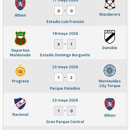
-
0
0
Wanderers
Albion
Estadio Luis Franzini
18 mayo 2026
-
3
1
Danubio
Deportivo
Maldonado
Estadio Domingo Burgueño
23 mayo 2026
-
1
2
Progreso
Montevideo
City Torque
Parque Paladino
23 mayo 2026
-
1
0
Nacional
Albion
Gran Parque Central