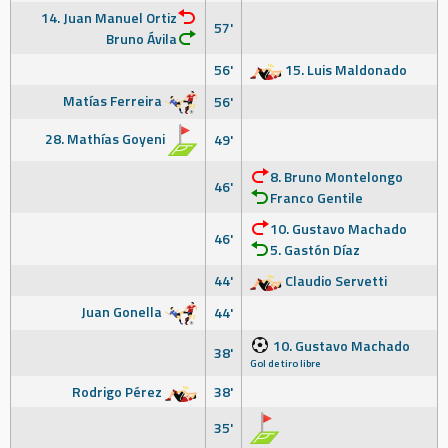
14. Juan Manuel Ortiz
57'
Bruno Ávila
56'
15. Luis Maldonado
Matías Ferreira
56'
28. Mathías Goyeni
49'
8. Bruno Montelongo
46'
Franco Gentile
10. Gustavo Machado
46'
5. Gastón Díaz
44'
Claudio Servetti
Juan Gonella
44'
10. Gustavo Machado
38'
Gol de tiro libre
Rodrigo Pérez
38'
35'