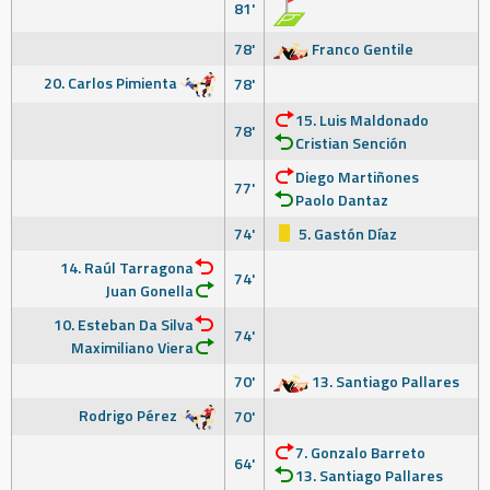
81'
78'
Franco Gentile
20. Carlos Pimienta
78'
15. Luis Maldonado
78'
Cristian Sención
Diego Martiñones
77'
Paolo Dantaz
74'
5. Gastón Díaz
14. Raúl Tarragona
74'
Juan Gonella
10. Esteban Da Silva
74'
Maximiliano Viera
70'
13. Santiago Pallares
Rodrigo Pérez
70'
7. Gonzalo Barreto
64'
13. Santiago Pallares