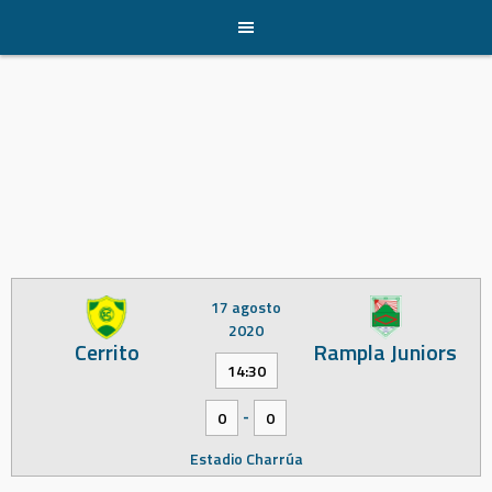
Skip
to
content
17 agosto
2020
Cerrito
Rampla Juniors
14:30
-
0
0
Estadio Charrúa