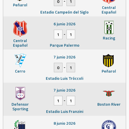
-
0
1
Peñarol
Central
Estadio Campeón del Siglo
Español
6 junio 2026
-
1
1
Racing
Central
Español
Parque Palermo
7 junio 2026
-
0
1
Cerro
Peñarol
Estadio Luis Tróccoli
7 junio 2026
-
1
1
Defensor
Boston River
Sporting
Estadio Luis Franzini
8 junio 2026