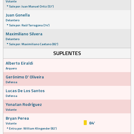
Volante
Sale por: Juan Manuel Ortiz (57')
Juan Gonella
Delantero
Sale por: Raúl Tarragona (74')
Maximiliano Silvera
Delantero
Sale por: Maximiliano Caetano (82')
SUPLENTES
Alberto Eiraldi
Arquero
Gerónimo D’ Oliveira
Defensa
Lucas De Los Santos
Defensa
Yonatan Rodríguez
Volante
Bryan Perea
84'
Volante
Entra por: William Klingender (82')