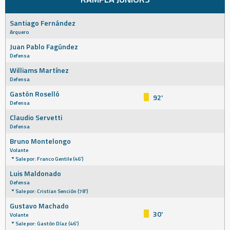
Santiago Fernández
Arquero
Juan Pablo Fagúndez
Defensa
Williams Martínez
Defensa
Gastón Roselló
92'
Defensa
Claudio Servetti
Defensa
Bruno Montelongo
Volante
Sale por: Franco Gentile (46')
Luis Maldonado
Defensa
Sale por: Cristian Sención (78')
Gustavo Machado
30'
Volante
Sale por: Gastón Díaz (46')