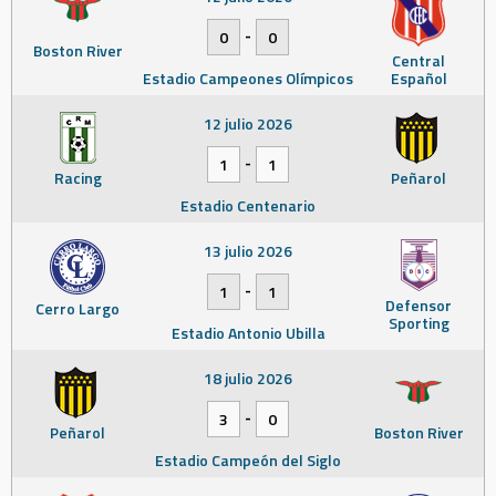
-
0
0
Boston River
Central
Estadio Campeones Olímpicos
Español
12 julio 2026
-
1
1
Racing
Peñarol
Estadio Centenario
13 julio 2026
-
1
1
Defensor
Cerro Largo
Sporting
Estadio Antonio Ubilla
18 julio 2026
-
3
0
Peñarol
Boston River
Estadio Campeón del Siglo