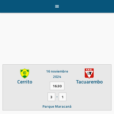
Skip
to
content
16 noviembre
2024
Cerrito
Tacuarembo
16:30
-
3
1
Parque Maracaná