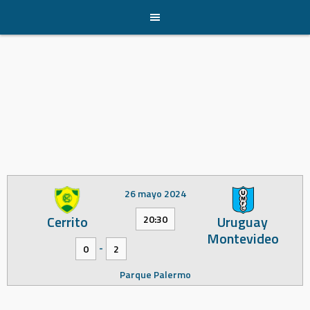
Skip
to
content
26 mayo 2024
Cerrito
Uruguay
20:30
Montevideo
-
0
2
Parque Palermo