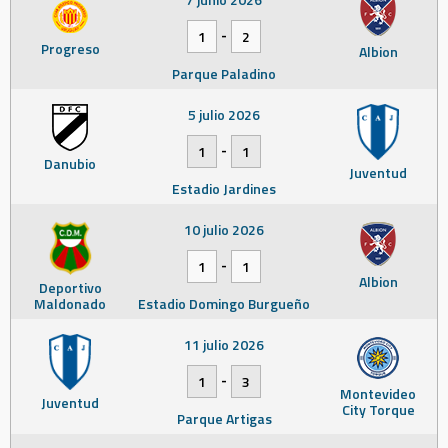
-
1
2
Progreso
Albion
Parque Paladino
5 julio 2026
-
1
1
Danubio
Juventud
Estadio Jardines
10 julio 2026
-
1
1
Albion
Deportivo
Maldonado
Estadio Domingo Burgueño
11 julio 2026
-
1
3
Montevideo
Juventud
City Torque
Parque Artigas