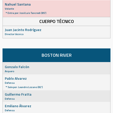
Nahuel Santana
Volante
Entra por: José Luis Tancredi (85')
CUERPO TÉCNICO
Juan Jacinto Rodríguez
Director técnico
BOSTON RIVER
Gonzalo Falcón
Arquero
Pablo Alvarez
Defensa
Sale por: Leandro Lozano (82')
Guillermo Fratta
Defensa
Emiliano Álvarez
Defensa