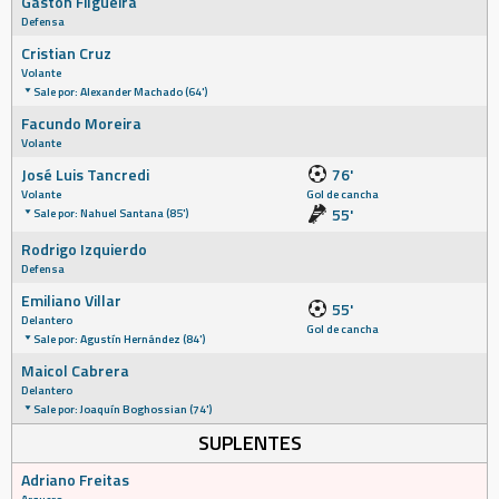
Gastón Filgueira
Defensa
Cristian Cruz
Volante
Sale por: Alexander Machado (64')
Facundo Moreira
Volante
José Luis Tancredi
76'
Volante
Gol de cancha
55'
Sale por: Nahuel Santana (85')
Rodrigo Izquierdo
Defensa
Emiliano Villar
55'
Delantero
Gol de cancha
Sale por: Agustín Hernández (84')
Maicol Cabrera
Delantero
Sale por: Joaquín Boghossian (74')
SUPLENTES
Adriano Freitas