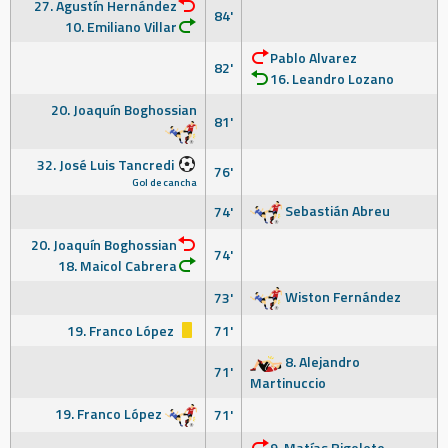
27. Agustín Hernández
84'
10. Emiliano Villar
Pablo Alvarez
82'
16. Leandro Lozano
20. Joaquín Boghossian
81'
32. José Luis Tancredi
76'
Gol de cancha
Sebastián Abreu
74'
20. Joaquín Boghossian
74'
18. Maicol Cabrera
Wiston Fernández
73'
19. Franco López
71'
8. Alejandro
71'
Martinuccio
19. Franco López
71'
9. Matías Rigoleto