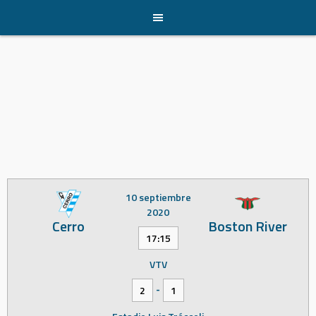
Skip
to
content
10 septiembre
2020
Cerro
Boston River
17:15
VTV
-
2
1