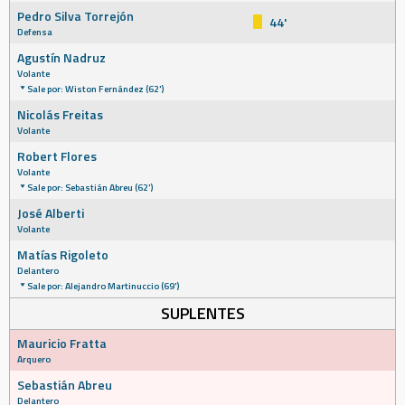
Pedro Silva Torrejón
44'
Defensa
Agustín Nadruz
Volante
Sale por: Wiston Fernández (62')
Nicolás Freitas
Volante
Robert Flores
Volante
Sale por: Sebastián Abreu (62')
José Alberti
Volante
Matías Rigoleto
Delantero
Sale por: Alejandro Martinuccio (69')
SUPLENTES
Mauricio Fratta
Arquero
Sebastián Abreu
Delantero