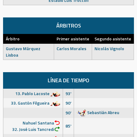
Estadio Luis Tróccoli
ÁRBITROS
Árbitro
Primer asistente
Segundo asistente
Gustavo Márquez
Carlos Morales
Nicolás Vignolo
Lisboa
LÍNEA DE TIEMPO
13. Pablo Lacoste
93'
33. Gastón Filgueira
90'
Sebastián Abreu
90'
Nahuel Santana
85'
32. José Luis Tancredi