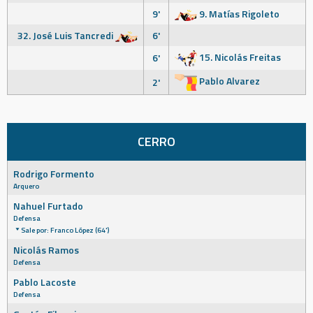
9'
9. Matías Rigoleto
32. José Luis Tancredi
6'
15. Nicolás Freitas
6'
Pablo Alvarez
2'
CERRO
Rodrigo Formento
Arquero
Nahuel Furtado
Defensa
Sale por: Franco López (64')
Nicolás Ramos
Defensa
Pablo Lacoste
Defensa