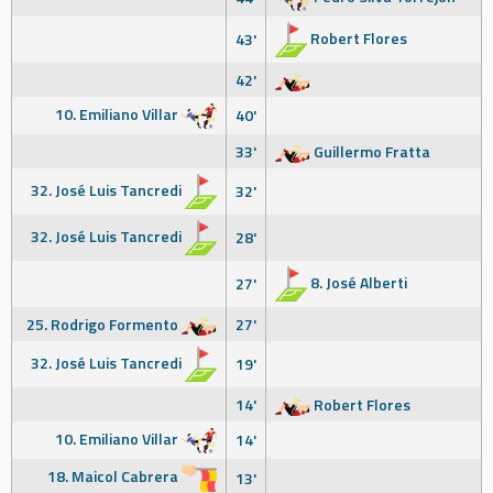
Robert Flores
43'
42'
10. Emiliano Villar
40'
33'
Guillermo Fratta
32. José Luis Tancredi
32'
32. José Luis Tancredi
28'
8. José Alberti
27'
25. Rodrigo Formento
27'
32. José Luis Tancredi
19'
14'
Robert Flores
10. Emiliano Villar
14'
18. Maicol Cabrera
13'