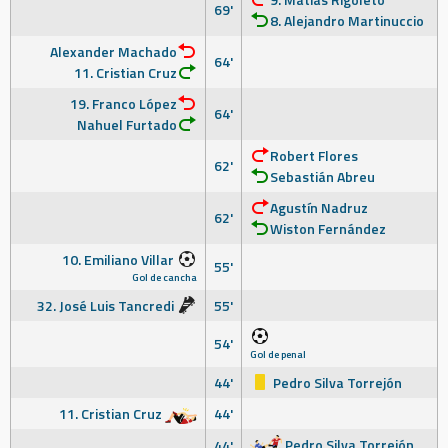
69'
8. Alejandro Martinuccio
Alexander Machado
64'
11. Cristian Cruz
19. Franco López
64'
Nahuel Furtado
Robert Flores
62'
Sebastián Abreu
Agustín Nadruz
62'
Wiston Fernández
10. Emiliano Villar
55'
Gol de cancha
32. José Luis Tancredi
55'
54'
Gol de penal
44'
Pedro Silva Torrejón
11. Cristian Cruz
44'
Pedro Silva Torrejón
44'