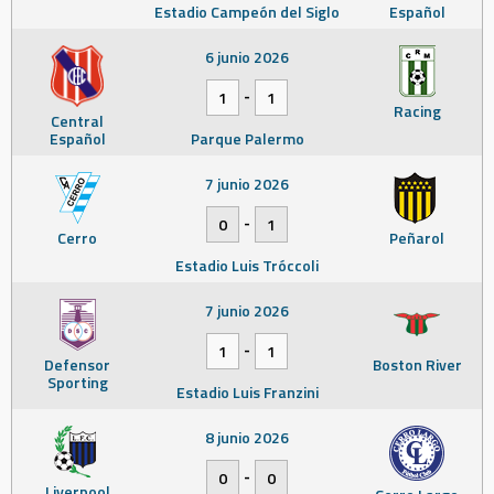
Estadio Campeón del Siglo
Español
6 junio 2026
-
1
1
Racing
Central
Español
Parque Palermo
7 junio 2026
-
0
1
Cerro
Peñarol
Estadio Luis Tróccoli
7 junio 2026
-
1
1
Defensor
Boston River
Sporting
Estadio Luis Franzini
8 junio 2026
-
0
0
Liverpool