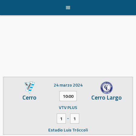
Skip
to
content
24 marzo 2024
Cerro
Cerro Largo
10:00
VTV PLUS
-
1
1
Estadio Luis Tróccoli