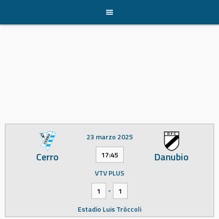
Skip
to
content
23 marzo 2025
Cerro
Danubio
17:45
VTV PLUS
-
1
1
Estadio Luis Tróccoli