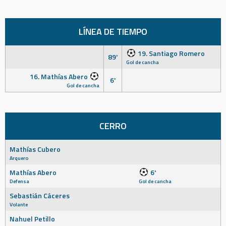
LÍNEA DE TIEMPO
19. Santiago Romero
89'
Gol de cancha
16. Mathías Abero
6'
Gol de cancha
CERRO
Mathías Cubero
Arquero
Mathías Abero
6'
Defensa
Gol de cancha
Sebastián Cáceres
Volante
Nahuel Petillo