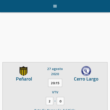
Skip
to
content
27 agosto
2020
Peñarol
Cerro Largo
20:15
VTV
-
2
0