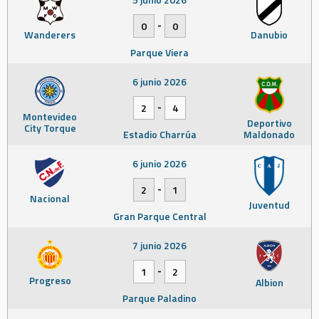
-
0
0
Wanderers
Danubio
Parque Viera
6 junio 2026
-
2
4
Montevideo
Deportivo
City Torque
Estadio Charrúa
Maldonado
6 junio 2026
-
2
1
Nacional
Juventud
Gran Parque Central
7 junio 2026
-
1
2
Progreso
Albion
Parque Paladino