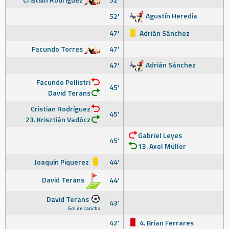
Agustín Heredia
52'
47'
Adrián Sánchez
Facundo Torres
47'
Adrián Sánchez
47'
Facundo Pellistri
45'
David Terans
Cristian Rodríguez
45'
23. Krisztián Vadócz
Gabriel Leyes
45'
13. Axel Müller
Joaquín Piquerez
44'
David Terans
44'
David Terans
43'
Gol de cancha
42'
4. Brian Ferrares