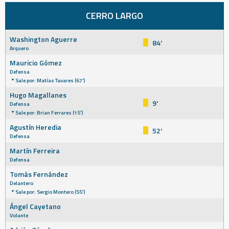
CERRO LARGO
Washington Aguerre
84'
Arquero
Mauricio Gómez
Defensa
Sale por: Matías Tavares (67')
Hugo Magallanes
9'
Defensa
Sale por: Brian Ferrares (15')
Agustín Heredia
52'
Defensa
Martín Ferreira
Defensa
Tomás Fernández
Delantero
Sale por: Sergio Montero (55')
Ángel Cayetano
Volante