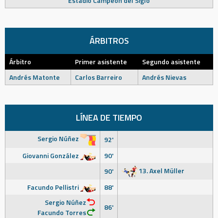
Estadio Campeón del Siglo
ÁRBITROS
Árbitro
Primer asistente
Segundo asistente
Andrés Matonte
Carlos Barreiro
Andrés Nievas
LÍNEA DE TIEMPO
Sergio Núñez
92'
Giovanni González
90'
13. Axel Müller
90'
Facundo Pellistri
88'
Sergio Núñez
86'
Facundo Torres