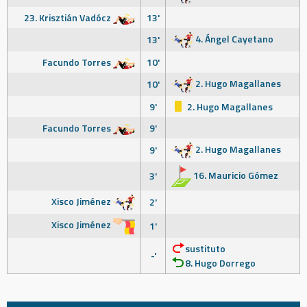
23. Krisztián Vadócz
13'
4. Ángel Cayetano
13'
Facundo Torres
10'
2. Hugo Magallanes
10'
9'
2. Hugo Magallanes
Facundo Torres
9'
2. Hugo Magallanes
9'
16. Mauricio Gómez
3'
Xisco Jiménez
2'
Xisco Jiménez
1'
sustituto
-'
8. Hugo Dorrego