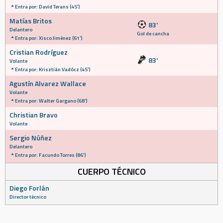
Entra por: David Terans (45')
Matías Britos
83'
Delantero
Gol de cancha
Entra por: Xisco Jiménez (61')
Cristian Rodríguez
83'
Volante
Entra por: Krisztián Vadócz (45')
Agustín Alvarez Wallace
Volante
Entra por: Walter Gargano (68')
Christian Bravo
Volante
Sergio Núñez
Delantero
Entra por: Facundo Torres (86')
CUERPO TÉCNICO
Diego Forlán
Director técnico