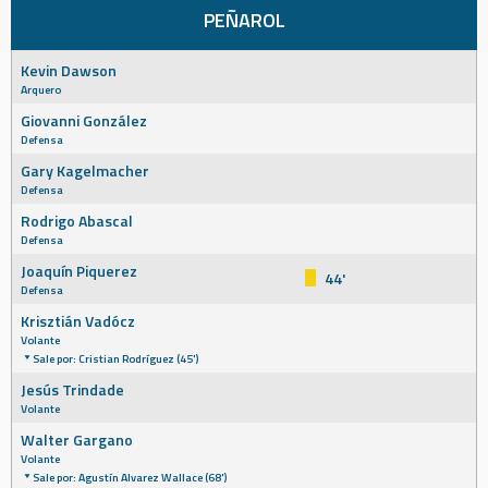
PEÑAROL
Kevin Dawson
Arquero
Giovanni González
Defensa
Gary Kagelmacher
Defensa
Rodrigo Abascal
Defensa
Joaquín Piquerez
44'
Defensa
Krisztián Vadócz
Volante
Sale por: Cristian Rodríguez (45')
Jesús Trindade
Volante
Walter Gargano
Volante
Sale por: Agustín Alvarez Wallace (68')