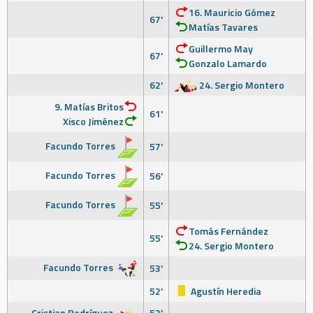
16. Mauricio Gómez
67'
Matías Tavares
Guillermo May
67'
Gonzalo Lamardo
62'
24. Sergio Montero
9. Matías Britos
61'
Xisco Jiménez
Facundo Torres
57'
Facundo Torres
56'
Facundo Torres
55'
Tomás Fernández
55'
24. Sergio Montero
Facundo Torres
53'
52'
Agustín Heredia
Cristian Rodríguez
52'