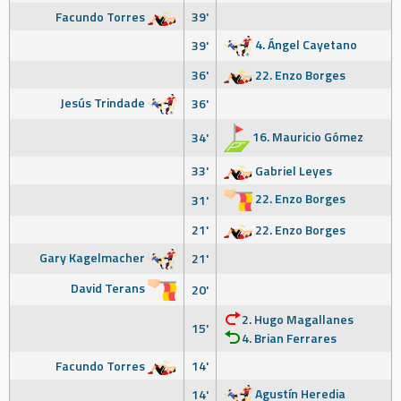
Facundo Torres
39'
4. Ángel Cayetano
39'
36'
22. Enzo Borges
Jesús Trindade
36'
16. Mauricio Gómez
34'
33'
Gabriel Leyes
22. Enzo Borges
31'
21'
22. Enzo Borges
Gary Kagelmacher
21'
David Terans
20'
2. Hugo Magallanes
15'
4. Brian Ferrares
Facundo Torres
14'
Agustín Heredia
14'