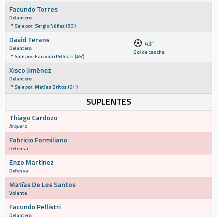
Facundo Torres
Delantero
Sale por: Sergio Núñez (86')
David Terans
43'
Delantero
Gol de cancha
Sale por: Facundo Pellistri (45')
Xisco Jiménez
Delantero
Sale por: Matías Britos (61')
SUPLENTES
Thiago Cardozo
Arquero
Fabricio Formiliano
Defensa
Enzo Martínez
Defensa
Matías De Los Santos
Volante
Facundo Pellistri
Delantero