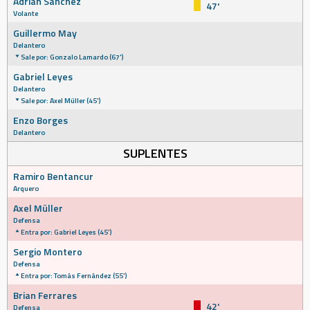
Adrián Sánchez
47'
Volante
Guillermo May
Delantero
Sale por: Gonzalo Lamardo (67')
Gabriel Leyes
Delantero
Sale por: Axel Müller (45')
Enzo Borges
Delantero
SUPLENTES
Ramiro Bentancur
Arquero
Axel Müller
Defensa
Entra por: Gabriel Leyes (45')
Sergio Montero
Defensa
Entra por: Tomás Fernández (55')
Brian Ferrares
42'
Defensa