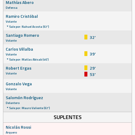
Mathías Abero
Defensa
Ramiro Cristóbal
Volante
Sale por: Nahuel Acosta (67')
Santiago Romero
32'
Volante
Carlos Villalba
39'
Volante
Sale por: Matías Abisab (46')
Robert Ergas
29'
Volante
53'
Gonzalo Vega
Volante
Salomón Rodríguez
Delantero
Sale por: Mauro Valiente (67')
SUPLENTES
Nicolás Rossi
Arquero