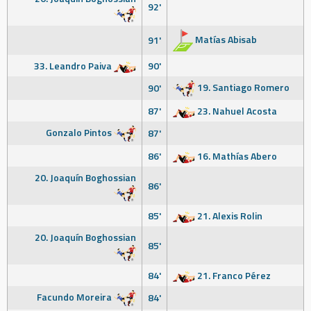
92'
Matías Abisab
91'
33. Leandro Paiva
90'
19. Santiago Romero
90'
87'
23. Nahuel Acosta
Gonzalo Pintos
87'
86'
16. Mathías Abero
20. Joaquín Boghossian
86'
85'
21. Alexis Rolin
20. Joaquín Boghossian
85'
84'
21. Franco Pérez
Facundo Moreira
84'