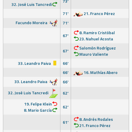
73'
32. José Luis Tancredi
71'
21. Franco Pérez
Facundo Moreira
71'
8. Ramiro Cristóbal
67'
23. Nahuel Acosta
Salomón Rodríguez
67'
Mauro Valiente
33. Leandro Paiva
66'
66'
16. Mathías Abero
33. Leandro Paiva
66'
32. José Luis Tancredi
62'
19. Felipe Klein
62'
8. Mario García
8. Andrés Rodales
61'
21. Franco Pérez