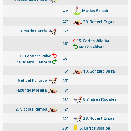
Matías Abisab
48'
47'
28. Robert Ergas
8. Mario García
47'
5. Carlos Villalba
46'
Matías Abisab
33. Leandro Paiva
46'
18. Maicol Cabrera
45'
10. Gonzalo Vega
Nahuel Furtado
45'
Facundo Moreira
43'
8. Andrés Rodales
43'
2. Nicolás Ramos
42'
28. Robert Ergas
42'
39'
5. Carlos Villalba