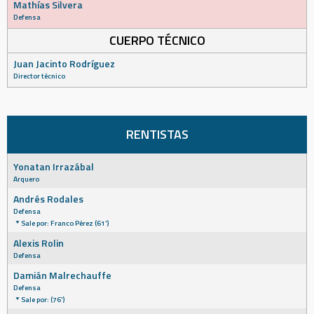
Mathías Silvera
Defensa
CUERPO TÉCNICO
Juan Jacinto Rodríguez
Director técnico
RENTISTAS
Yonatan Irrazábal
Arquero
Andrés Rodales
Defensa
Sale por: Franco Pérez (61')
Alexis Rolin
Defensa
Damián Malrechauffe
Defensa
Sale por: (76')