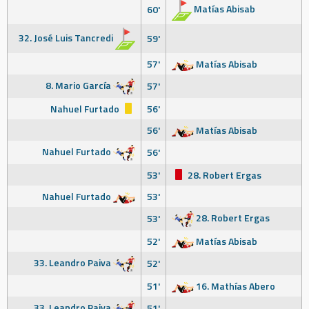
Matías Abisab
60'
32. José Luis Tancredi
59'
57'
Matías Abisab
8. Mario García
57'
Nahuel Furtado
56'
56'
Matías Abisab
Nahuel Furtado
56'
53'
28. Robert Ergas
Nahuel Furtado
53'
28. Robert Ergas
53'
52'
Matías Abisab
33. Leandro Paiva
52'
51'
16. Mathías Abero
33. Leandro Paiva
51'