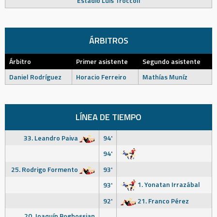
Estadio Luis Tróccoli
ÁRBITROS
Árbitro
Primer asistente
Segundo asistente
Daniel Rodríguez
Horacio Ferreiro
Mathías Muníz
LÍNEA DE TIEMPO
33. Leandro Paiva
94'
94'
25. Rodrigo Formento
93'
1. Yonatan Irrazábal
93'
92'
21. Franco Pérez
20. Joaquín Boghossian