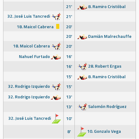
21'
8. Ramiro Cristóbal
32. José Luis Tancredi
21'
18. Maicol Cabrera
20'
20'
Damián Malrechauffe
18. Maicol Cabrera
20'
Nahuel Furtado
16'
28. Robert Ergas
16'
15'
8. Ramiro Cristóbal
32. Rodrigo Izquierdo
15'
32. Rodrigo Izquierdo
13'
Salomón Rodríguez
13'
32. José Luis Tancredi
10'
10. Gonzalo Vega
8'