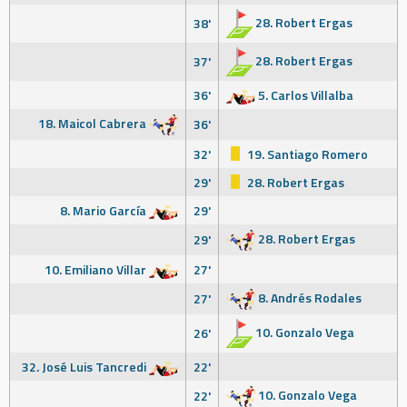
28. Robert Ergas
38'
28. Robert Ergas
37'
36'
5. Carlos Villalba
18. Maicol Cabrera
36'
32'
19. Santiago Romero
29'
28. Robert Ergas
8. Mario García
29'
28. Robert Ergas
29'
10. Emiliano Villar
27'
8. Andrés Rodales
27'
10. Gonzalo Vega
26'
32. José Luis Tancredi
22'
10. Gonzalo Vega
22'