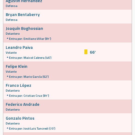
Agustín Hernández
Defensa
Bryan Bentaberry
Defensa
Joaquín Boghossian
Delantero
Entra por: Emiliano Villar (81')
Leandro Paiva
66'
Volante
Entra por: Maicol Cabrera (46')
Felipe Klein
Volante
Entra por: Mario García (62')
Franco López
Delantero
Entra por: Cristian Cruz (81')
Federico Andrade
Delantero
Gonzalo Pintos
Delantero
Entra por: José Luis Tancredi (73')