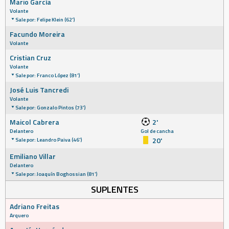
Mario García
Volante
Sale por: Felipe Klein (62')
Facundo Moreira
Volante
Cristian Cruz
Volante
Sale por: Franco López (81')
José Luis Tancredi
Volante
Sale por: Gonzalo Pintos (73')
Maicol Cabrera
2'
Delantero
Gol de cancha
20'
Sale por: Leandro Paiva (46')
Emiliano Villar
Delantero
Sale por: Joaquín Boghossian (81')
SUPLENTES
Adriano Freitas
Arquero